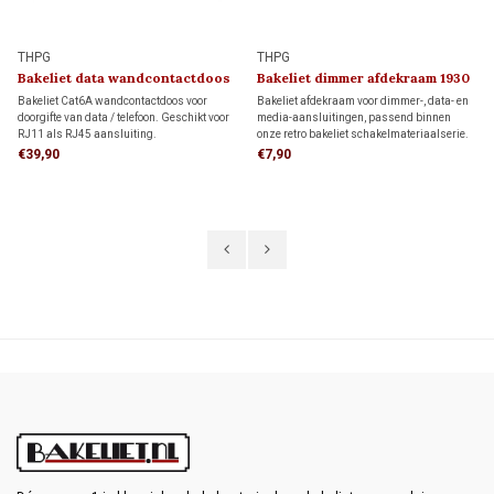
THPG
THPG
Bakeliet data wandcontactdoos
Bakeliet dimmer afdekraam 1930
2 x RJ45
Bakeliet Cat6A wandcontactdoos voor
Bakeliet afdekraam voor dimmer-, data- en
doorgifte van data / telefoon. Geschikt voor
media-aansluitingen, passend binnen
RJ11 als RJ45 aansluiting.
onze retro bakeliet schakelmateriaalserie.
Uitgevoerd in zwart voor een authentieke
€39,90
€7,90
jaren 30-uitstraling.