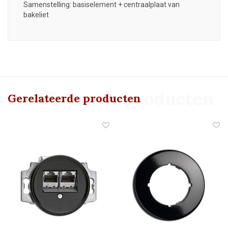
Samenstelling: basiselement + centraalplaat van
bakeliet
Gerelateerde producten
Gerelateerde producten