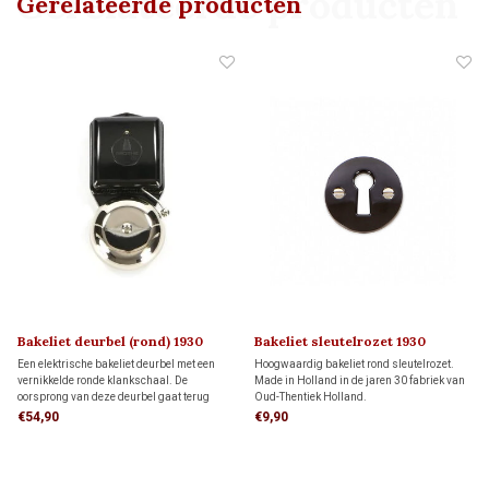
Gerelateerde producten
Gerelateerde producten
Bakeliet deurbel (rond) 1930
Bakeliet sleutelrozet 1930
Een elektrische bakeliet deurbel met een
Hoogwaardig bakeliet rond sleutelrozet.
vernikkelde ronde klankschaal. De
Made in Holland in de jaren 30 fabriek van
oorsprong van deze deurbel gaat terug
Oud-Thentiek Holland.
naar de jaren '30 van de vorige eeuw en is
€54,90
€9,90
gebaseerd op de eerste telefoontechniek.