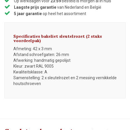
Op werkdagen voor
23:59
besteld is morgen al in huis
Laagste prijs garantie
van Nederland en België
5 jaar garantie
op heel het assortiment
Specificaties bakeliet sleutelrozet
(2 stuks
voordeelpak)
Afmeting: 42 x 3 mm
Afstand schroefgaten: 26 mm
Afwerking: handmatig gepolijst
Kleur: zwart RAL 9005
Kwaliteitsklasse: A
Samenstelling: 2 x sleutelrozet en 2 messing vernikkelde
houtschroeven