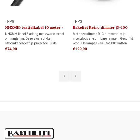
THPG
THPG
NHXMH-textielkabel 10 meter -
Bakeliet Retro dimmer (3-100
2,5 mm²
Watt) 1930
NHXMH-kabel 5 aderig met zwarte textiel-
Met deze slimme RLC-dimmer dim je
ommanteling. Deze stoere dikke
moeiteloos alle dimbare lampen. Geschikt
stroomkabel geeft je project de juiste
voor LED-lampen van 3 tot 130 watt en
industriële uitstraling.
andere lampen van 7 tot 350 watt. Dankzij
€74,90
€129,90
de instelbare functie voor flikkervrij dimmen
geniet je altijd van optimale sfeer en
comfort.