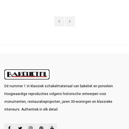
ideaal als je de muur al netjes hebt
woningen en klassieke interieurs met
afgewerkt en niet meer wilt bijwerken.
karakter.
Dé nummer 1 in klassiek schakelmateriaal van bakeliet en porselein.
Hoogwaardige reproducties volgens historische ontwerpen voor
monumenten, restauratieprojecten, jaren 30-woningen en klassieke
interieurs. Authentiek in elk detail.