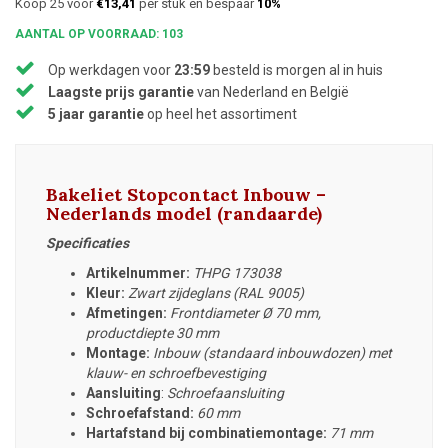
Koop 25 voor
€13,41
per stuk en bespaar
10%
AANTAL OP VOORRAAD: 103
Op werkdagen voor
23:59
besteld is morgen al in huis
Laagste prijs garantie
van Nederland en België
5 jaar garantie
op heel het assortiment
Bakeliet Stopcontact Inbouw –
Nederlands model (randaarde)
Specificaties
Artikelnummer:
THPG 173038
Kleur:
Zwart zijdeglans (RAL 9005)
Afmetingen:
Frontdiameter Ø 70 mm,
productdiepte 30 mm
Montage:
Inbouw (standaard inbouwdozen) met
klauw- en schroefbevestiging
Aansluiting
:
Schroefaansluiting
Schroefafstand:
60 mm
Hartafstand bij combinatiemontage:
71 mm