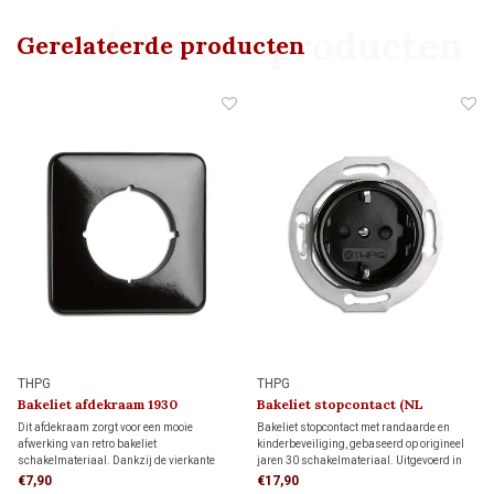
Gerelateerde producten
Gerelateerde producten
THPG
THPG
Bakeliet afdekraam 1930
Bakeliet stopcontact (NL
kindveilig) 1930
Dit afdekraam zorgt voor een mooie
Bakeliet stopcontact met randaarde en
afwerking van retro bakeliet
kinderbeveiliging, gebaseerd op origineel
schakelmateriaal. Dankzij de vierkante
jaren 30 schakelmateriaal. Uitgevoerd in
vorm biedt het meer dekking rondom de
zwart bakeliet en geschikt voor standaard
€7,90
€17,90
inbouwdoos dan een rond afdekraam,
inbouwdozen. Voor monumenten, jaren 30-