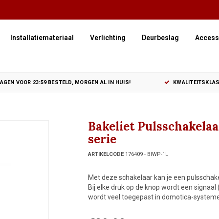
Installatiemateriaal
Verlichting
Deurbeslag
Access
GEN VOOR 23:59 BESTELD, MORGEN AL IN HUIS!
KWALITEITSKLAS
Bakeliet Pulsschakela
serie
ARTIKELCODE
176409 - BIWP-1L
Met deze schakelaar kan je een pulsschak
Bij elke druk op de knop wordt een signaa
wordt veel toegepast in domotica-systemen