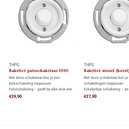
THPG
THPG
Bakeliet pulsschakelaar 1930
Bakeliet wissel (hotel
1930
Met deze schakelaar kun je een
Met deze schakelaar kun je
pulsschakeling toepassen:
schakelingen toepassen:
Pulsschakeling – geeft bij elke druk een
Enkelpolige schakeling – de
schakelpuls waarmee een impulsrelais of
bedient een lamp of lampgro
€39,90
€37,90
domoticasysteem wordt aangestuurd. Niet
Wisselschakeling (hotelsch
geschikt voor wissel- of kruisschakelingen.
schakelaars bedienen een l
lampgroep vanaf twee schak