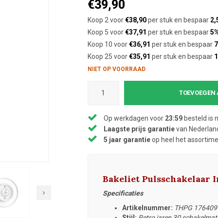
€39,90
Koop 2 voor
€38,90
per stuk en bespaar
2,
Koop 5 voor
€37,91
per stuk en bespaar
5
Koop 10 voor
€36,91
per stuk en bespaar
7
Koop 25 voor
€35,91
per stuk en bespaar
NIET OP VOORRAAD
TOEVOEGEN 
Op werkdagen voor
23:59
besteld is 
Laagste prijs garantie
van Nederland
5 jaar garantie
op heel het assortim
Bakeliet Pulsschakelaar
Specificaties
Artikelnummer:
THPG 176409
Stijl:
Retro jaren 30 schakelmate