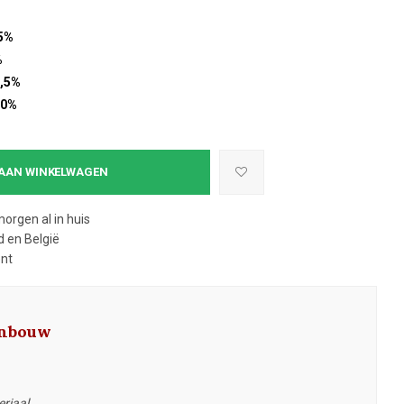
5%
%
,5%
10%
AAN WINKELWAGEN
morgen al in huis
 en België
ent
 Inbouw
riaal