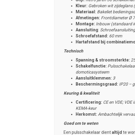
Kleur:
Gebroken wit zijdeglans
Materiaal:
Bakeliet bedieningsd
Afmetingen:
Frontdiameter
Ø 7
Montage:
Inbouw (standaard i
Aansluiting
:
Schroefaansluitin
Schroefafstand:
60 mm
Hartafstand bij combinatiem
Technisch
Spanning & stroomsterkte:
25
Schakelfunctie:
Pulsschakelaar
domoticasysteem
Aansluitklemmen:
3
Beschermingsgraad:
IP20 – g
Keuring & kwaliteit
Certificering:
CE en VDE; VDE is
KEMA-keur
Herkomst:
Ambachtelijk vervaa
Goed om te weten
Een pulsschakelaar dient
altijd
te wor