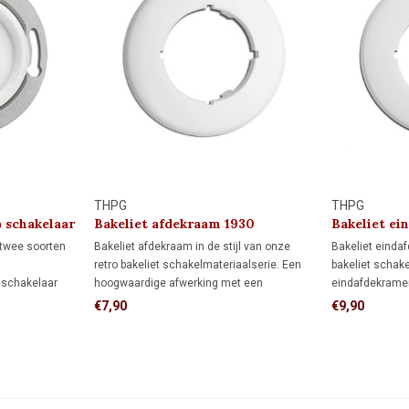
THPG
THPG
) schakelaar
Bakeliet afdekraam 1930
Bakeliet ei
 twee soorten
Bakeliet afdekraam in de stijl van onze
Bakeliet eindaf
retro bakeliet schakelmateriaalserie. Een
bakeliet schak
 schakelaar
hoogwaardige afwerking met een
eindafdekrame
ep.
authentieke uitstraling.
afdekraam. Sa
€7,90
€9,90
akeling) – twee
middenafdekraa
amp of
afdekraam.
ellocaties.