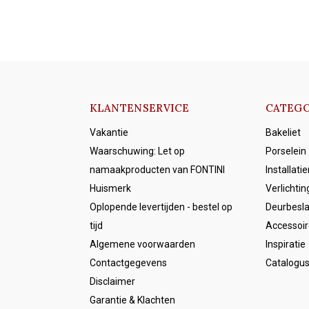
KLANTENSERVICE
CATEGO
Vakantie
Bakeliet
Waarschuwing: Let op
Porselein
namaakproducten van FONTINI
Installati
Huismerk
Verlichtin
Oplopende levertijden - bestel op
Deurbesl
tijd
Accessoir
Algemene voorwaarden
Inspiratie
Contactgegevens
Catalogu
Disclaimer
Garantie & Klachten