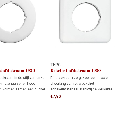
THPG
ndafdekraam 1930
Bakeliet afdekraam 1930
dekraam in de stijl van onze
Dit afdekraam zorgt voor een mooie
elmateriaalserie. Twee
afwerking van retro bakeliet
n vormen samen een dubbel
schakelmateriaal. Dankzij de vierkante
men met een
vorm biedt het meer dekking rondom de
€7,90
m ontstaat een driedelig
inbouwdoos dan een rond afdekraam,
ideaal als je de muur al netjes hebt
afgewerkt en niet meer wilt bijwerken.