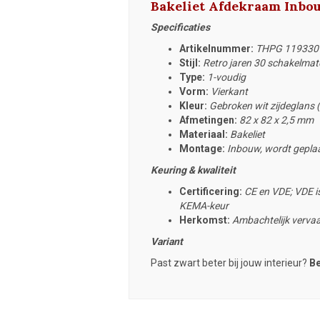
Bakeliet Afdekraam Inbo
Specificaties
Artikelnummer:
THPG 119330
Stijl:
Retro jaren 30 schakelmat
Type:
1-voudig
Vorm:
Vierkant
Kleur:
Gebroken wit zijdeglans
Afmetingen:
82 x 82 x 2,5 mm
Materiaal:
Bakeliet
Montage:
Inbouw, wordt geplaa
Keuring & kwaliteit
Certificering:
CE en VDE; VDE is
KEMA-keur
Herkomst:
Ambachtelijk vervaa
Variant
Past zwart beter bij jouw interieur?
Be