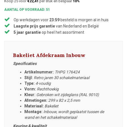
Koop 25 voor
€22,41
per stuk en bespaar
10%
AANTAL OP VOORRAAD: 51
Op werkdagen voor
23:59
besteld is morgen al in huis
Laagste prijs garantie
van Nederland en België
5 jaar garantie
op heel het assortiment
Bakeliet Afdekraam Inbouw
Specificaties
Artikelnummer:
THPG 176424
Stijl:
Retro jaren 30 schakelmateriaal
Type:
4-voudig
Vorm:
Rechthoekig
Kleur:
Gebroken wit zijdeglans (RAL 9010)
Afmetingen:
299 x 82 x 2,5 mm
Materiaal:
Bakeliet
Montage:
Inbouw, wordt geplaatst tussen de
wand en het schakelmateriaal
Keuring & kwaliteit