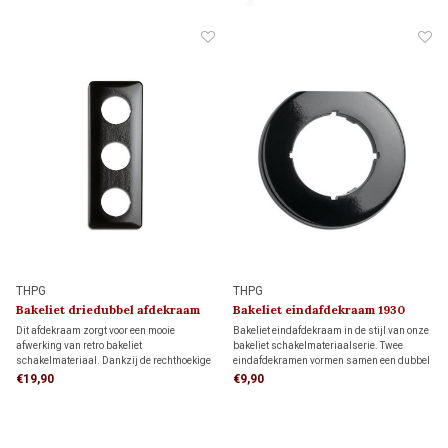
THPG
THPG
Bakeliet driedubbel afdekraam
Bakeliet eindafdekraam 1930
1930
Dit afdekraam zorgt voor een mooie
Bakeliet eindafdekraam in de stijl van onze
afwerking van retro bakeliet
bakeliet schakelmateriaalserie. Twee
schakelmateriaal. Dankzij de rechthoekige
eindafdekramen vormen samen een dubbel
vorm biedt het meer dekking rondom de
afdekraam. Samen met een
€19,90
€9,90
inbouwdoos dan een rond afdekraam,
middenafdekraam ontstaat een driedelig
ideaal als je de muur al netjes hebt
afdekraam.
afgewerkt en niet meer wilt bijwerken.