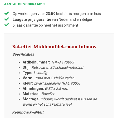
AANTAL OP VOORRAAD: 3
Op werkdagen voor
23:59
besteld is morgen al in huis
Laagste prijs garantie
van Nederland en België
5 jaar garantie
op heel het assortiment
Bakeliet Middenafdekraam Inbouw
Specificaties
Artikelnummer:
THPG 173093
Stijl:
Retro jaren 30 schakelmateriaal
Type:
1-voudig
Vorm:
Rond met 2 vlakke zijden
Kleur:
Zwart zijdeglans (RAL 9005)
Afmetingen:
Ø 82 x 2,5 mm
Materiaal:
Bakeliet
Montage:
Inbouw, wordt geplaatst tussen de
wand en het schakelmateriaal
Keuring & kwaliteit