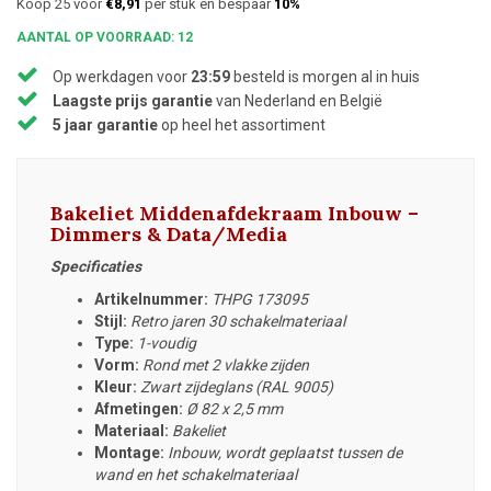
Koop 25 voor
€8,91
per stuk en bespaar
10%
AANTAL OP VOORRAAD: 12
Op werkdagen voor
23:59
besteld is morgen al in huis
Laagste prijs garantie
van Nederland en België
5 jaar garantie
op heel het assortiment
Bakeliet Middenafdekraam Inbouw –
Dimmers & Data/Media
Specificaties
Artikelnummer:
THPG 173095
Stijl:
Retro jaren 30 schakelmateriaal
Type:
1-voudig
Vorm:
Rond met 2 vlakke zijden
Kleur:
Zwart zijdeglans (RAL 9005)
Afmetingen:
Ø 82 x 2,5 mm
Materiaal:
Bakeliet
Montage:
Inbouw, wordt geplaatst tussen de
wand en het schakelmateriaal