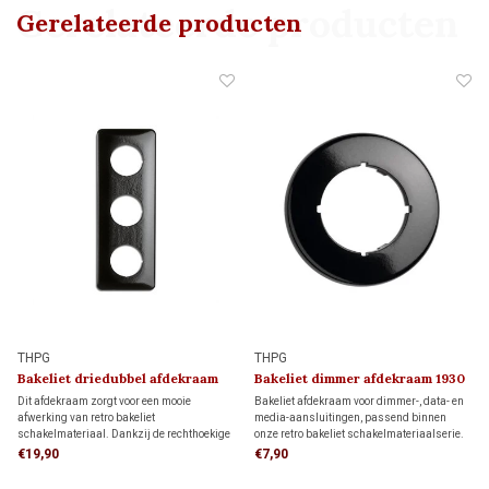
Gerelateerde producten
Gerelateerde producten
THPG
THPG
Bakeliet driedubbel afdekraam
Bakeliet dimmer afdekraam 1930
1930
Dit afdekraam zorgt voor een mooie
Bakeliet afdekraam voor dimmer-, data- en
afwerking van retro bakeliet
media-aansluitingen, passend binnen
schakelmateriaal. Dankzij de rechthoekige
onze retro bakeliet schakelmateriaalserie.
vorm biedt het meer dekking rondom de
Uitgevoerd in zwart voor een authentieke
€19,90
€7,90
inbouwdoos dan een rond afdekraam,
jaren 30-uitstraling.
ideaal als je de muur al netjes hebt