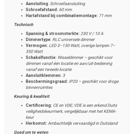
Aansluiting
:
Schroefaansluiting
Schroefafstand:
60 mm
Hartafstand bij combinatiemontage:
71 mm
Technisch
Spanning & stroomsterkte:
230 V / 10 A
Dimmertype:
RLC universele dimmer
Vermogen:
LED 3–130 Watt, overige lampen 7–
350 Watt
Schakelfunctie:
Wisseldimmer – geschikt voor
dimmen vanaf één locatie en aan/uit-bediening
vanaf een tweede locatie
Aansluitklemmen:
3
Beschermingsgraad:
IP20 – geschikt voor droge
binnenruimtes
Keuring & kwaliteit
Certificering:
CE en VDE; VDE is een erkend Duits
veiligheidskeurmerk, vergelijkbaar met het KEMA-
keur
Herkomst:
Ambachtelijk vervaardigd in Duitsland
Goed om te weten