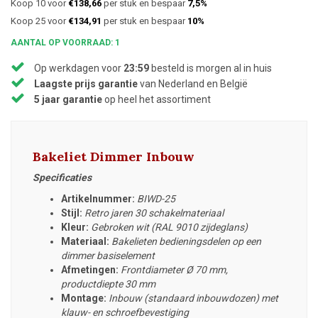
Koop 10 voor
€138,66
per stuk en bespaar
7,5%
Koop 25 voor
€134,91
per stuk en bespaar
10%
AANTAL OP VOORRAAD: 1
Op werkdagen voor
23:59
besteld is morgen al in huis
Laagste prijs garantie
van Nederland en België
5 jaar garantie
op heel het assortiment
Bakeliet Dimmer Inbouw
Specificaties
Artikelnummer:
BIWD-25
Stijl:
Retro jaren 30 schakelmateriaal
Kleur:
Gebroken wit (RAL 9010 zijdeglans)
Materiaal:
Bakelieten bedieningsdelen op een
dimmer basiselement
Afmetingen:
Frontdiameter
Ø 70 mm,
productdiepte 30 mm
Montage:
Inbouw (standaard inbouwdozen) met
klauw- en schroefbevestiging