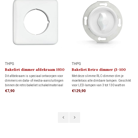
THPG
THPG
Bakeliet dimmer afdekraam 1930
Bakeliet Retro dimmer (3-100
Watt) 1930
Dit afdekraam is speciaal ontworpen voor
Met deze slimme RLC-dimmer dim je
dimmers en data- of media-aansluitingen
moeiteloos alle dimbare lampen. Geschikt
binnen de retro bakeliet schakelmateriaal
voor LED-lampen van 3 tot 130 watt en
serie. De vierkante vorm biedt meer
andere lampen van 7 tot 350 watt. Dankzij
€7,90
€129,90
afdekking rondom de inbouwdoos dan een
de instelbare functie voor flikkervrij dimmen
rond afdekraam, ideaal wanneer de muur al
geniet je altijd van optimale sfeer en
is afgewerkt.
comfort.