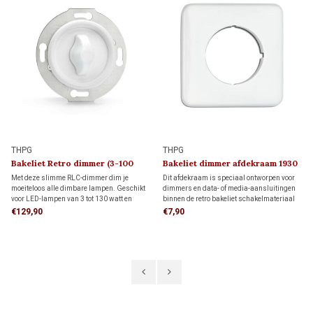
THPG
THPG
Bakeliet Retro dimmer (3-100
Bakeliet dimmer afdekraam 1930
Watt) 1930
Met deze slimme RLC-dimmer dim je
Dit afdekraam is speciaal ontworpen voor
moeiteloos alle dimbare lampen. Geschikt
dimmers en data- of media-aansluitingen
voor LED-lampen van 3 tot 130 watt en
binnen de retro bakeliet schakelmateriaal
andere lampen van 7 tot 350 watt. Dankzij
serie. De vierkante vorm biedt meer
€129,90
€7,90
de instelbare functie voor flikkervrij dimmen
afdekking rondom de inbouwdoos dan een
geniet je altijd van optimale sfeer en
rond afdekraam, ideaal wanneer de muur al
comfort.
is afgewerkt.