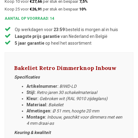
Koop 10 voor
€27,66
per stuk en bespaar
7,5%
Koop 25 voor
€26,91
per stuk en bespaar
10%
AANTAL OP VOORRAAD: 14
Op werkdagen voor
23:59
besteld is morgen al in huis
Laagste prijs garantie
van Nederland en België
5 jaar garantie
op heel het assortiment
Bakeliet Retro Dimmerknop Inbouw
Specificaties
Artikelnummer:
BIWD-LD
Stijl:
Retro jaren 30 schakelmateriaal
Kleur:
Gebroken wit (RAL 9010 zijdeglans)
Materiaal:
Bakeliet
Afmetingen:
Ø 51 mm, hoogte 20 mm
Montage:
Inbouw, geschikt voor dimmers met een
4 mm draai-as
Keuring & kwaliteit