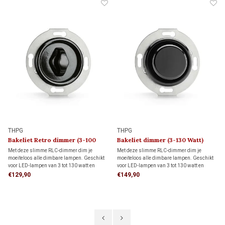
THPG
THPG
Bakeliet Retro dimmer (3-100
Bakeliet dimmer (3-130 Watt)
Watt) 1930
1930
Met deze slimme RLC-dimmer dim je
Met deze slimme RLC-dimmer dim je
moeiteloos alle dimbare lampen. Geschikt
moeiteloos alle dimbare lampen. Geschikt
voor LED-lampen van 3 tot 130 watt en
voor LED-lampen van 3 tot 130 watt en
andere lampen van 7 tot 350 watt. Dankzij
andere lampen van 7 tot 350 watt. Dankzij
€129,90
€149,90
de instelbare functie voor flikkervrij dimmen
de instelbare functie voor flikkervrij dimmen
geniet je altijd van optimale sfeer en
geniet je altijd van optimale sfeer en
comfort.
comfort.