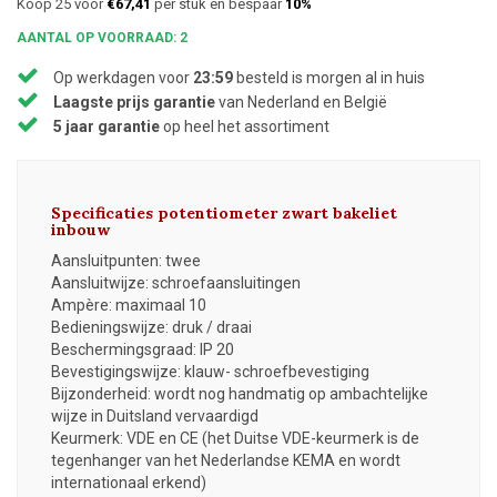
Koop 25 voor
€67,41
per stuk en bespaar
10%
AANTAL OP VOORRAAD: 2
Op werkdagen voor
23:59
besteld is morgen al in huis
Laagste prijs garantie
van Nederland en België
5 jaar garantie
op heel het assortiment
Specificaties potentiometer zwart bakeliet
inbouw
Aansluitpunten: twee
Aansluitwijze: schroefaansluitingen
Ampère: maximaal 10
Bedieningswijze: druk / draai
Beschermingsgraad: IP 20
Bevestigingswijze: klauw- schroefbevestiging
Bijzonderheid: wordt nog handmatig op ambachtelijke
wijze in Duitsland vervaardigd
Keurmerk: VDE en CE (het Duitse VDE-keurmerk is de
tegenhanger van het Nederlandse KEMA en wordt
internationaal erkend)