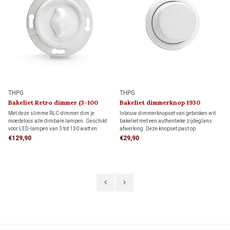
THPG
THPG
Bakeliet Retro dimmer (3-100
Bakeliet dimmerknop 1930
Watt) 1930
Met deze slimme RLC-dimmer dim je
Inbouw dimmerknopset van gebroken wit
moeiteloos alle dimbare lampen. Geschikt
bakeliet met een authentieke zijdeglans
voor LED-lampen van 3 tot 130 watt en
afwerking. Deze knopset past op
andere lampen van 7 tot 350 watt. Dankzij
hedendaagse dimmers met een 4 mm
€129,90
€29,90
de instelbare functie voor flikkervrij dimmen
draai-as en is ideaal voor wie de uitstraling
geniet je altijd van optimale sfeer en
van vroeger wil combineren met modern
comfort.
dimcomfort.