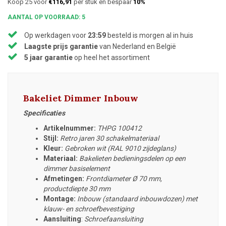
Koop 25 voor
€116,91
per stuk en bespaar
10%
AANTAL OP VOORRAAD: 5
Op werkdagen voor
23:59
besteld is morgen al in huis
Laagste prijs garantie
van Nederland en België
5 jaar garantie
op heel het assortiment
Bakeliet Dimmer Inbouw
Specificaties
Artikelnummer:
THPG 100412
Stijl:
Retro jaren 30 schakelmateriaal
Kleur:
Gebroken wit (RAL 9010 zijdeglans)
Materiaal:
Bakelieten bedieningsdelen op een
dimmer basiselement
Afmetingen:
Frontdiameter
Ø 70 mm,
productdiepte 30 mm
Montage:
Inbouw (standaard inbouwdozen) met
klauw- en schroefbevestiging
Aansluiting
:
Schroefaansluiting