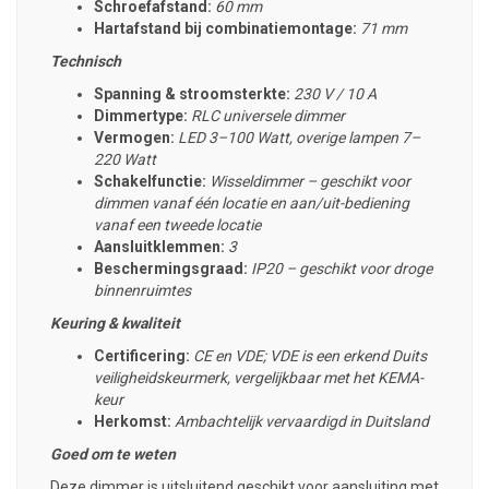
Schroefafstand:
60 mm
Hartafstand bij combinatiemontage:
71 mm
Technisch
Spanning & stroomsterkte:
230 V / 10 A
Dimmertype:
RLC universele dimmer
Vermogen:
LED 3–100 Watt, overige lampen 7–
220 Watt
Schakelfunctie:
Wisseldimmer – geschikt voor
dimmen vanaf één locatie en aan/uit-bediening
vanaf een tweede locatie
Aansluitklemmen:
3
Beschermingsgraad:
IP20 – geschikt voor droge
binnenruimtes
Keuring & kwaliteit
Certificering:
CE en VDE; VDE is een erkend Duits
veiligheidskeurmerk, vergelijkbaar met het KEMA-
keur
Herkomst:
Ambachtelijk vervaardigd in Duitsland
Goed om te weten
Deze dimmer is uitsluitend geschikt voor aansluiting met