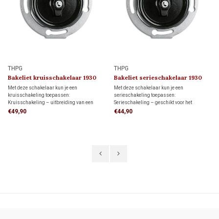
THPG
THPG
Bakeliet kruisschakelaar 1930
Bakeliet serieschakelaar 1930
Met deze schakelaar kun je een
Met deze schakelaar kun je een
kruisschakeling toepassen:
serieschakeling toepassen:
Kruisschakeling – uitbreiding van een
Serieschakeling – geschikt voor het
wisselschakeling waarmee een lamp of
onafhankelijk schakelen van twee
€49,90
€44,90
lampgroep vanaf drie of meer
lichtpunten vanuit één schakelaar.
schakellocaties wordt bediend met twee
Niet geschikt voor wissel- of
wisselschakelaars en één of meer
kruisschakelingen.
kruisschakelaars.