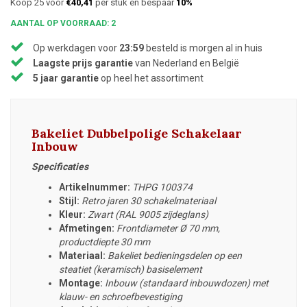
Koop 25 voor
€40,41
per stuk en bespaar
10%
AANTAL OP VOORRAAD: 2
Op werkdagen voor
23:59
besteld is morgen al in huis
Laagste prijs garantie
van Nederland en België
5 jaar garantie
op heel het assortiment
Bakeliet Dubbelpolige Schakelaar
Inbouw
Specificaties
Artikelnummer:
THPG 100374
Stijl:
Retro jaren 30 schakelmateriaal
Kleur:
Zwart (RAL 9005 zijdeglans)
Afmetingen:
Frontdiameter
Ø 70 mm,
productdiepte 30 mm
Materiaal:
Bakeliet bedieningsdelen op een
steatiet (keramisch) basiselement
Montage:
Inbouw (standaard inbouwdozen) met
klauw- en schroefbevestiging