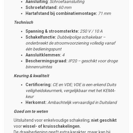
Aansluiting
:
Schroefaansluiting
Schroefafstand:
60 mm
Hartafstand bij combinatiemontage:
71 mm
Technisch
Spanning & stroomsterkte:
250 V / 10 A
Schakelfunctie:
Dubbelpolige schakelaar –
onderbreekt de stroomvoorziening volledig vanaf
één bedieningspunt
Aansluitklemmen:
4
Beschermingsgraad:
IP20 – geschikt voor droge
binnenruimtes
Keuring & kwaliteit
Certificering:
CE en VDE; VDE is een erkend Duits
veiligheidskeurmerk, vergelijkbaar met het KEMA-
keur
Herkomst:
Ambachtelijk vervaardigd in Duitsland
Goed om te weten
Uitsluitend voor enkelvoudige schakeling;
niet geschikt
voor
wissel- of kruisschakelingen.
De draaibediening geeft extra karakter, maar kan bij