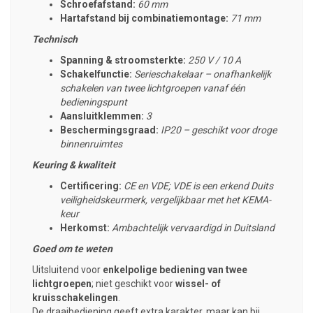
Schroefafstand:
60 mm
Hartafstand bij combinatiemontage:
71 mm
Technisch
Spanning & stroomsterkte:
250 V / 10 A
Schakelfunctie:
Serieschakelaar – onafhankelijk
schakelen van twee lichtgroepen vanaf één
bedieningspunt
Aansluitklemmen:
3
Beschermingsgraad:
IP20 – geschikt voor droge
binnenruimtes
Keuring & kwaliteit
Certificering:
CE en VDE; VDE is een erkend Duits
veiligheidskeurmerk, vergelijkbaar met het KEMA-
keur
Herkomst:
Ambachtelijk vervaardigd in Duitsland
Goed om te weten
Uitsluitend voor
enkelpolige bediening van twee
lichtgroepen
; niet geschikt voor
wissel- of
kruisschakelingen
.
De draaibediening geeft extra karakter, maar kan bij