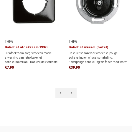
THPG
THPG
Bakeliet afdekraam 1930
Bakeliet wissel (hotel)
schakelaar 1930
Dit afdekraam zorgt voor een mooie
Bakeliet schakelaar voor enkelpolige
afwerking van retro bakeliet
schakeling en wisselschakeling:
schakelmateriaal. Dankzij de vierkante
Enkelpolige schakeling: de fasedraad wordt
vorm biedt het meer dekking rondom de
onderbroken om een lichtpunt te schakelen.
€7,90
€39,90
inbouwdoos dan een rond afdekraam,
Wisselschakeling (hotelschakeling): twee
ideaal als je de muur al netjes hebt
schakelaars bedienen samen één
afgewerkt en niet meer wilt bijwerken.
lichtpunt.