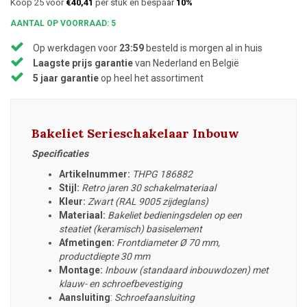
Koop 25 voor
€40,41
per stuk en bespaar
10%
AANTAL OP VOORRAAD: 5
Op werkdagen voor
23:59
besteld is morgen al in huis
Laagste prijs garantie
van Nederland en België
5 jaar garantie
op heel het assortiment
Bakeliet Serieschakelaar Inbouw
Specificaties
Artikelnummer:
THPG 186882
Stijl:
Retro jaren 30 schakelmateriaal
Kleur:
Zwart (RAL 9005 zijdeglans)
Materiaal:
Bakeliet bedieningsdelen op een
steatiet (keramisch) basiselement
Afmetingen:
Frontdiameter
Ø 70 mm,
productdiepte 30 mm
Montage:
Inbouw (standaard inbouwdozen) met
klauw- en schroefbevestiging
Aansluiting
:
Schroefaansluiting