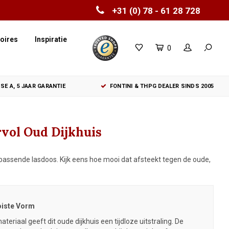
+31 (0) 78 - 61 28 728
oires
Inspiratie
0
SE A, 5 JAAR GARANTIE
FONTINI & THPG DEALER SINDS 2005
ervol Oud Dijkhuis
ijpassende lasdoos. Kijk eens hoe mooi dat afsteekt tegen de oude,
ooiste Vorm
ateriaal
geeft dit oude dijkhuis een tijdloze uitstraling. De