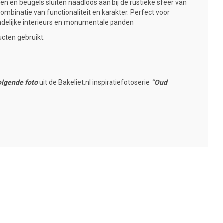
zen
en
beugels
sluiten naadloos aan bij de rustieke sfeer van
combinatie van functionaliteit en karakter. Perfect voor
ndelijke interieurs en monumentale panden
ucten gebruikt:
olgende foto
uit de Bakeliet.nl inspiratiefotoserie
“Oud