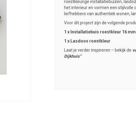
roestkleurige installatiebuizen
,
lasdo
het interieur en vormen een stijlvolle 
liefhebbers van authentiek wonen, la
Voor dit project zijn de volgende prod
1 x Installatiebuis roestkleur 16 mm
1 x Lasdoos roestkleur
Laat je verder inspireren – bekijk de
v
Dijkhuis”