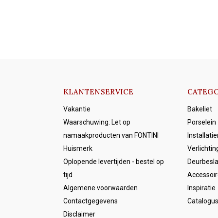
KLANTENSERVICE
CATEGO
Vakantie
Bakeliet
Waarschuwing: Let op
Porselein
namaakproducten van FONTINI
Installati
Huismerk
Verlichtin
Oplopende levertijden - bestel op
Deurbesl
tijd
Accessoir
Algemene voorwaarden
Inspiratie
Contactgegevens
Catalogu
Disclaimer