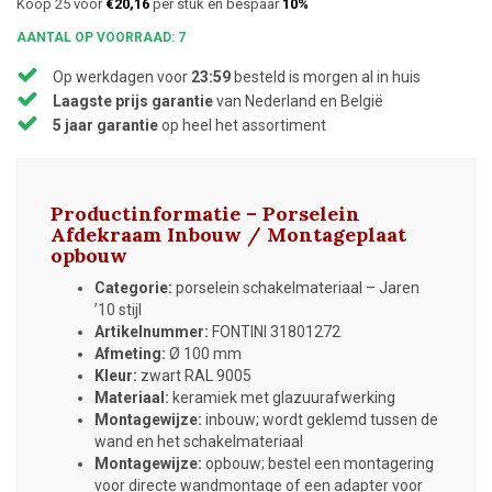
Koop 25 voor
€20,16
per stuk en bespaar
10%
AANTAL OP VOORRAAD: 7
Op werkdagen voor
23:59
besteld is morgen al in huis
Laagste prijs garantie
van Nederland en België
5 jaar garantie
op heel het assortiment
Productinformatie – Porselein
Afdekraam Inbouw / Montageplaat
opbouw
Categorie:
porselein schakelmateriaal – Jaren
’10 stijl
Artikelnummer:
FONTINI 31801272
Afmeting:
Ø 100 mm
Kleur:
zwart RAL 9005
Materiaal:
keramiek met glazuurafwerking
Montagewijze:
inbouw; wordt geklemd tussen de
wand en het schakelmateriaal
Montagewijze:
opbouw; bestel een montagering
voor directe wandmontage of een adapter voor