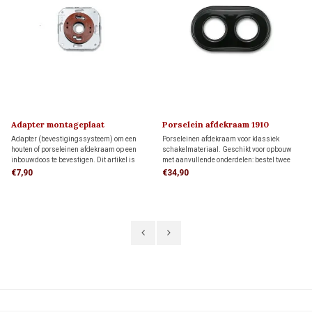
Adapter montageplaat
Porselein afdekraam 1910
Adapter (bevestigingssysteem) om een
Porseleinen afdekraam voor klassiek
houten of porseleinen afdekraam op een
schakelmateriaal. Geschikt voor opbouw
inbouwdoos te bevestigen. Dit artikel is
met aanvullende onderdelen: bestel twee
alleen nodig wanneer je een FONTINI-
montageringen voor directe wandmontage
€7,90
€34,90
afdekraam als montageplaat voor opbouw
of twee adapters voor montage op twee
schakelmateriaal wilt gebruiken.
inbouwdozen.