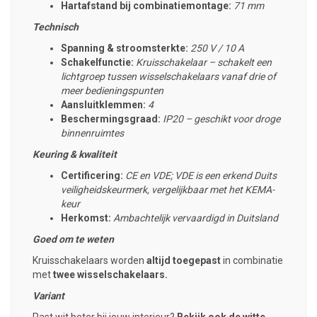
Hartafstand bij combinatiemontage:
71 mm
Technisch
Spanning & stroomsterkte:
250 V / 10 A
Schakelfunctie:
Kruisschakelaar – schakelt een
lichtgroep tussen wisselschakelaars vanaf drie of
meer bedieningspunten
Aansluitklemmen:
4
Beschermingsgraad:
IP20 – geschikt voor droge
binnenruimtes
Keuring & kwaliteit
Certificering:
CE en VDE; VDE is een erkend Duits
veiligheidskeurmerk, vergelijkbaar met het KEMA-
keur
Herkomst:
Ambachtelijk vervaardigd in Duitsland
Goed om te weten
Kruisschakelaars worden
altijd toegepast
in combinatie
met
twee wisselschakelaars.
Variant
Past wit beter bij jouw interieur?
Bekijk ook de witte