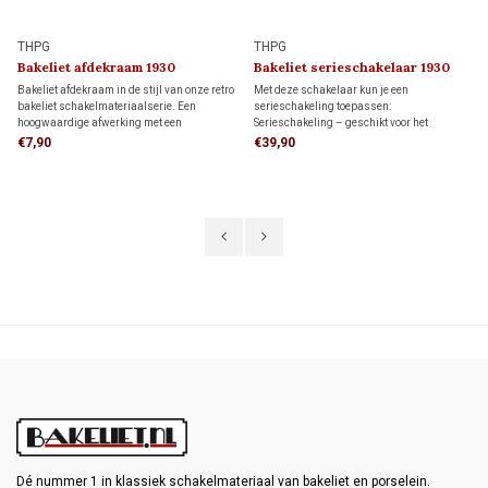
THPG
THPG
Bakeliet afdekraam 1930
Bakeliet serieschakelaar 1930
Bakeliet afdekraam in de stijl van onze retro
Met deze schakelaar kun je een
bakeliet schakelmateriaalserie. Een
serieschakeling toepassen:
hoogwaardige afwerking met een
Serieschakeling – geschikt voor het
authentieke uitstraling.
onafhankelijk schakelen van twee
€7,90
€39,90
lichtpunten vanuit één schakelaar.
Niet geschikt voor wissel- of
kruisschakelingen.
Dé nummer 1 in klassiek schakelmateriaal van bakeliet en porselein.