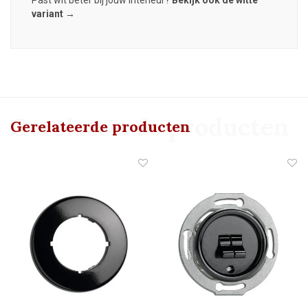
variant →
Gerelateerde producten
Gerelateerde producten