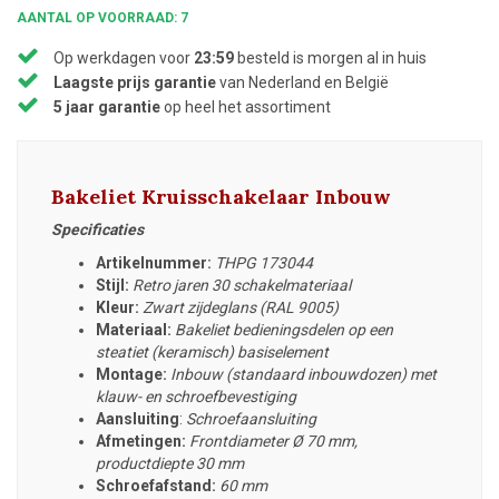
AANTAL OP VOORRAAD: 7
Op werkdagen voor
23:59
besteld is morgen al in huis
Laagste prijs garantie
van Nederland en België
5 jaar garantie
op heel het assortiment
Bakeliet Kruisschakelaar Inbouw
Specificaties
Artikelnummer:
THPG 173044
Stijl:
Retro jaren 30 schakelmateriaal
Kleur:
Zwart zijdeglans (RAL 9005)
Materiaal:
Bakeliet bedieningsdelen op een
steatiet (keramisch) basiselement
Montage:
Inbouw (standaard inbouwdozen) met
klauw- en schroefbevestiging
Aansluiting
:
Schroefaansluiting
Afmetingen:
Frontdiameter
Ø 70 mm,
productdiepte 30 mm
Schroefafstand:
60 mm