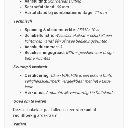
Aansluiting
:
Schroefaansluiting
Schroefafstand:
60 mm
Hartafstand bij combinatiemontage:
71 mm
Technisch
Spanning & stroomsterkte:
250 V / 10 A
Schakelfunctie:
Wisselschakelaar – schakelt een
lichtgroep vanaf één of twee bedieningspunten
Aansluitklemmen:
3
Beschermingsgraad:
IP20 – geschikt voor droge
binnenruimtes
Keuring & kwaliteit
Certificering:
CE en VDE; VDE is een erkend Duits
veiligheidskeurmerk, vergelijkbaar met het KEMA-
keur
Herkomst:
Ambachtelijk vervaardigd in Duitsland
Goed om te weten
Deze schakelaar past alleen in een
vierkant
of
rechthoekig
afdekraam.
Variant