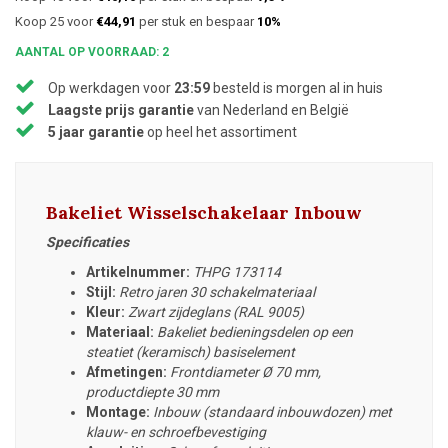
Koop 25 voor
€44,91
per stuk en bespaar
10%
AANTAL OP VOORRAAD: 2
Op werkdagen voor
23:59
besteld is morgen al in huis
Laagste prijs garantie
van Nederland en België
5 jaar garantie
op heel het assortiment
Bakeliet Wisselschakelaar Inbouw
Specificaties
Artikelnummer:
THPG 173114
Stijl:
Retro jaren 30 schakelmateriaal
Kleur:
Zwart zijdeglans (RAL 9005)
Materiaal:
Bakeliet bedieningsdelen op een
steatiet (keramisch) basiselement
Afmetingen:
Frontdiameter
Ø 70 mm,
productdiepte 30 mm
Montage:
Inbouw (standaard inbouwdozen) met
klauw- en schroefbevestiging