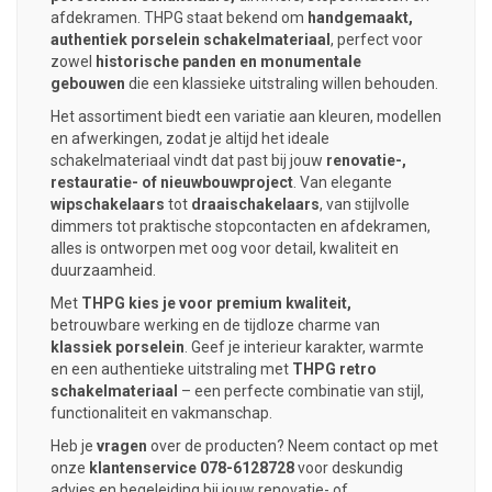
afdekramen. THPG staat bekend om
handgemaakt,
authentiek porselein schakelmateriaal
, perfect voor
zowel
historische panden en monumentale
gebouwen
die een klassieke uitstraling willen behouden.
Het assortiment biedt een variatie aan kleuren, modellen
en afwerkingen, zodat je altijd het ideale
schakelmateriaal vindt dat past bij jouw
renovatie-,
restauratie- of nieuwbouwproject
. Van elegante
wipschakelaars
tot
draaischakelaars
, van stijlvolle
dimmers tot praktische stopcontacten en afdekramen,
alles is ontworpen met oog voor detail, kwaliteit en
duurzaamheid.
Met
THPG kies je voor premium kwaliteit,
betrouwbare werking en de tijdloze charme van
klassiek porselein
. Geef je interieur karakter, warmte
en een authentieke uitstraling met
THPG retro
schakelmateriaal
– een perfecte combinatie van stijl,
functionaliteit en vakmanschap.
Heb je
vragen
over de producten? Neem contact op met
onze
klantenservice
078-6128728
voor deskundig
advies en begeleiding bij jouw renovatie- of