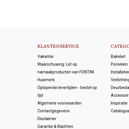
KLANTENSERVICE
CATEGO
Vakantie
Bakeliet
Waarschuwing: Let op
Porselein
namaakproducten van FONTINI
Installati
Huismerk
Verlichtin
Oplopende levertijden - bestel op
Deurbesl
tijd
Accessoir
Algemene voorwaarden
Inspiratie
Contactgegevens
Catalogu
Disclaimer
Garantie & Klachten