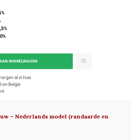
5%
%
,5%
10%
AAN WINKELWAGEN
morgen al in huis
 en België
ent
ouw – Nederlands model (randaarde en