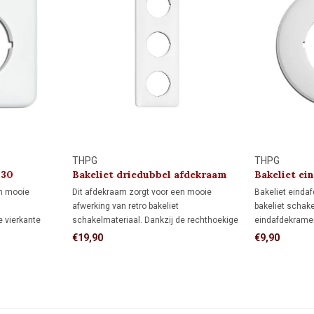
THPG
THPG
930
Bakeliet driedubbel afdekraam
Bakeliet ei
1930
en mooie
Dit afdekraam zorgt voor een mooie
Bakeliet eindaf
afwerking van retro bakeliet
bakeliet schak
e vierkante
schakelmateriaal. Dankzij de rechthoekige
eindafdekrame
g rondom de
vorm biedt het meer dekking rondom de
afdekraam. Sa
€19,90
€9,90
fdekraam,
inbouwdoos dan een rond afdekraam,
middenafdekraa
es hebt
ideaal als je de muur al netjes hebt
afdekraam.
bijwerken.
afgewerkt en niet meer wilt bijwerken.