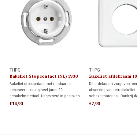
THPG
THPG
Bakeliet Stopcontact (NL) 1930
Bakeliet afdekraam 1
Bakeliet stopcontact met randaarde,
Dit afdekraam zorgt voor e
gebaseerd op origineel jaren 30
afwerking van retro bakeliet
schakelmateriaal. Uitgevoerd in gebroken
schakelmateriaal. Dankzij d
wit bakeliet en geschikt voor standaard
vorm biedt het meer dekkin
€14,90
€7,90
inbouwdozen. Voor monumenten, jaren 30-
inbouwdoos dan een rond a
woningen en klassieke interieurs met
ideaal als je de muur al netj
karakter.
afgewerkt en niet meer wilt 