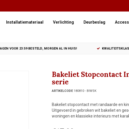
Installatiemateriaal
Verlichting
Deurbeslag
Access
GEN VOOR 23:59 BESTELD, MORGEN AL IN HUIS!
KWALITEITSKLAS
Bakeliet Stopcontact I
serie
ARTIKELCODE
180810 - BIWSK
Bakeliet stopcontact met randaarde en kind
Uitgevoerd in gebroken wit bakeliet en g
woningen en klassieke interieurs met karak