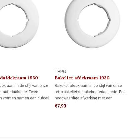
THPG
ndafdekraam 1930
Bakeliet afdekraam 1930
dekraam in de stijl van onze
Bakeliet afdekraam in de stijl van onze
elmateriaalserie. Twee
retro bakeliet schakelmateriaalserie. Een
n vormen samen een dubbel
hoogwaardige afwerking met een
men met een
authentieke uitstraling.
€7,90
m ontstaat een driedelig