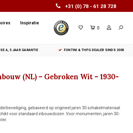
+31 (0) 78 - 61 28 728
oires
Inspiratie
0
SE A, 5 JAAR GARANTIE
FONTINI & THPG DEALER SINDS 2005
nbouw (NL) – Gebroken Wit – 1930-
erbeveiliging, gebaseerd op origineel jaren 30 schakelmateriaal.
eschikt voor standaard inbouwdozen. Voor monumenten, jaren 30-
ter.