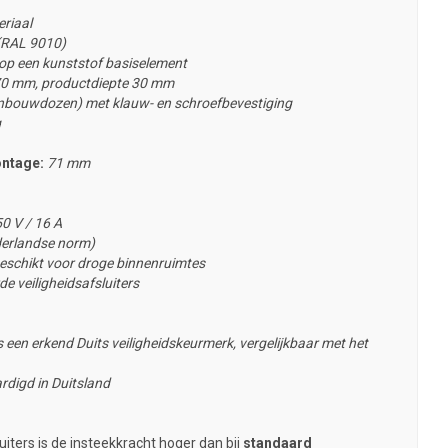
riaal
 (RAL 9010)
 op een kunststof basiselement
70 mm, productdiepte 30 mm
nbouwdozen) met klauw- en schroefbevestiging
g
ontage:
71 mm
0 V / 16 A
erlandse norm)
eschikt voor droge binnenruimtes
e veiligheidsafsluiters
 een erkend Duits veiligheidskeurmerk, vergelijkbaar met het
rdigd in Duitsland
iters is de insteekkracht hoger dan bij
standaard