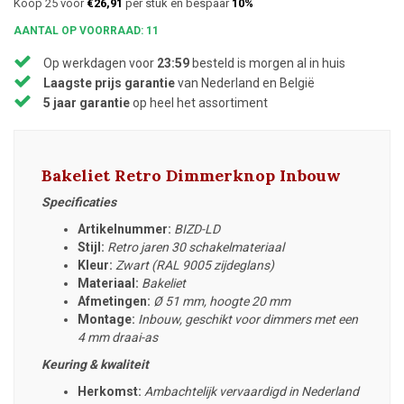
Koop 25 voor
€26,91
per stuk en bespaar
10%
AANTAL OP VOORRAAD: 11
Op werkdagen voor
23:59
besteld is morgen al in huis
Laagste prijs garantie
van Nederland en België
5 jaar garantie
op heel het assortiment
Bakeliet Retro Dimmerknop Inbouw
Specificaties
Artikelnummer:
BIZD-LD
Stijl:
Retro jaren 30 schakelmateriaal
Kleur:
Zwart (RAL 9005 zijdeglans)
Materiaal:
Bakeliet
Afmetingen:
Ø 51 mm, hoogte 20 mm
Montage:
Inbouw, geschikt voor dimmers met een
4 mm draai-as
Keuring & kwaliteit
Herkomst:
Ambachtelijk vervaardigd in Nederland