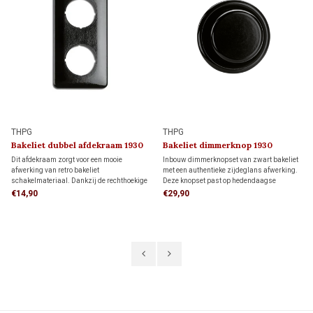
THPG
THPG
Bakeliet dubbel afdekraam 1930
Bakeliet dimmerknop 1930
Dit afdekraam zorgt voor een mooie
Inbouw dimmerknopset van zwart bakeliet
afwerking van retro bakeliet
met een authentieke zijdeglans afwerking.
schakelmateriaal. Dankzij de rechthoekige
Deze knopset past op hedendaagse
vorm biedt het meer dekking rondom de
dimmers met een 4 mm draai-as en is
€14,90
€29,90
inbouwdoos dan een rond afdekraam,
ideaal voor wie de uitstraling van vroeger
ideaal als je de muur al netjes hebt
wil combineren met modern dimcomfort.
afgewerkt en niet meer wilt bijwerken.