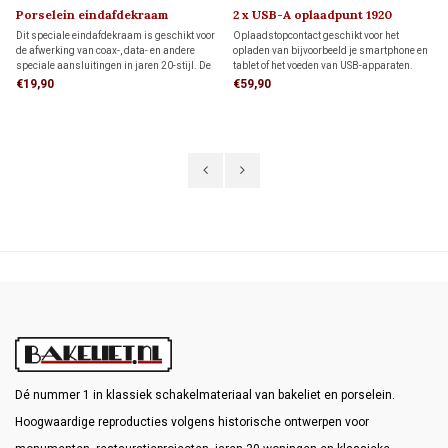
Porselein eindafdekraam
2 x USB-A oplaadpunt 1920
(Speciale Aansluiting)
Dit speciale eindafdekraam is geschikt voor
Oplaadstopcontact geschikt voor het
de afwerking van coax-, data- en andere
opladen van bijvoorbeeld je smartphone en
speciale aansluitingen in jaren 20-stijl. De
tablet of het voeden van USB-apparaten.
authentieke uitstraling maakt het ideaal
Gelijktijdig opladen van twee apparaten is
€19,90
€59,90
voor klassieke interieurs, monumenten en
mogelijk.
restauratieprojecten.
Dé nummer 1 in klassiek schakelmateriaal van bakeliet en porselein.
Hoogwaardige reproducties volgens historische ontwerpen voor