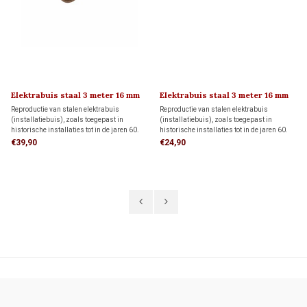
Elektrabuis staal 3 meter 16 mm
Elektrabuis staal 3 meter 16 mm
Reproductie van stalen elektrabuis
Reproductie van stalen elektrabuis
(installatiebuis), zoals toegepast in
(installatiebuis), zoals toegepast in
historische installaties tot in de jaren 60.
historische installaties tot in de jaren 60.
De metalen buis heeft een druksterkte van
De metalen buis heeft een druksterkte van
€39,90
€24,90
1250 N/5 cm. Transportkosten binnen
1250 N/5 cm. Transportkosten binnen
Nederland bedragen € 99,- of afhalen in
Nederland bedragen € 99,- of afhalen in
Hendrik-Ido-Ambacht
Hendrik-Ido-Ambacht