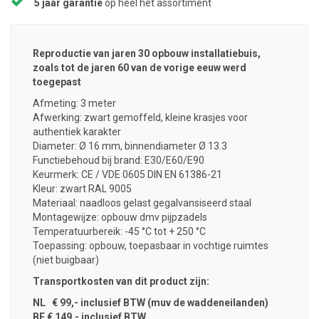
5 jaar garantie
op heel het assortiment
Reproductie van jaren 30 opbouw installatiebuis,
zoals tot de jaren 60 van de vorige eeuw werd
toegepast
Afmeting: 3 meter
Afwerking: zwart gemoffeld, kleine krasjes voor
authentiek karakter
Diameter: Ø 16 mm, binnendiameter Ø 13.3
Functiebehoud bij brand: E30/E60/E90
Keurmerk: CE / VDE 0605 DIN EN 61386-21
Kleur: zwart RAL 9005
Materiaal: naadloos gelast gegalvansiseerd staal
Montagewijze: opbouw dmv pijpzadels
Temperatuurbereik: -45 °C tot + 250 °C
Toepassing: opbouw, toepasbaar in vochtige ruimtes
(niet buigbaar)
Transportkosten van dit product zijn:
NL € 99,- inclusief BTW (muv de waddeneilanden)
BE € 149,- inclusief BTW