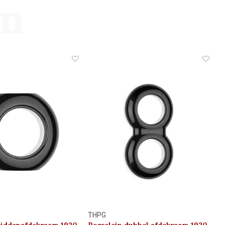
en
THPG