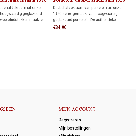
middenafdekraam 1920
Porselein dubbel afdekraam 1920
iddenafdekraam uit onze
Dubbel afdekraam van porselein uit onze
 hoogwaardig geglazuurd
1920-serie, gemaakt van hoogwaardig
 twee eindstukken maak je
geglazuurd porselein. De authentieke
drievoudig afdekraam.
uitstraling maakt dit afdekraam ideaal voor
€34,90
monumenten, restauratieprojecten en
klassieke interieurs.
RIEËN
MIJN ACCOUNT
Registreren
Mijn bestellingen