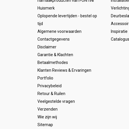
namaakproducten van FONTINI
Installati
Huismerk
Verlichtin
Oplopende levertijden - bestel op
Deurbesl
tijd
Accessoir
Algemene voorwaarden
Inspiratie
Contactgegevens
Catalogu
Disclaimer
Garantie & Klachten
Betaalmethodes
Klanten Reviews & Ervaringen
Portfolio
Privacybeleid
Retour & Ruilen
Veelgestelde vragen
Verzenden
Wie zijn wij
Sitemap