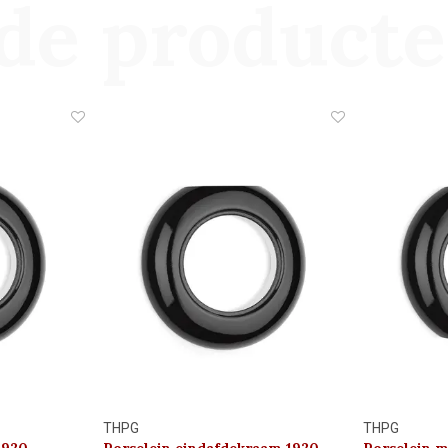
de product
THPG
THPG