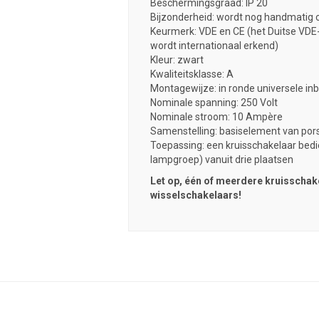
Beschermingsgraad: IP 20
Bijzonderheid: wordt nog handmatig o
Keurmerk: VDE en CE (het Duitse VDE
wordt internationaal erkend)
Kleur: zwart
Kwaliteitsklasse: A
Montagewijze: in ronde universele i
Nominale spanning: 250 Volt
Nominale stroom: 10 Ampère
Samenstelling: basiselement van pors
Toepassing: een kruisschakelaar bedi
lampgroep) vanuit drie plaatsen
Let op, één of meerdere kruisschak
wisselschakelaars!