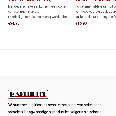
Porselein wissel (hotel)
Porselein afdekraam 
schakelaar 1920
Met deze schakelaar kun je twee soorten
Porseleinen afdekraam uit 
schakelingen maken:
van hoogwaardig geglazuurd
Enkelpolige schakeling: hierbij wordt alleen
authentieke uitstraling. Perf
de stroomvoerende draad onderbroken.
monumenten, restauratiepro
€54,90
€16,90
Wisselschakeling (hotelschakeling): twee
klassieke interieurs.
schakelaars bedienen samen één lamp of
lampgroep.
Dé nummer 1 in klassiek schakelmateriaal van bakeliet en
porselein. Hoogwaardige reproducties volgens historische