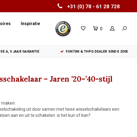
+31 (0) 78 - 61 28 728
oires
Inspiratie
0
SE A, 5 JAAR GARANTIE
FONTINI & THPG DEALER SINDS 2005
schakelaar – Jaren ’20–’40-stijl
g maken:
sselschakeling uit door samen met twee wisselschakelaars een
sen aan en uit te schakelen. is het kun of kan?