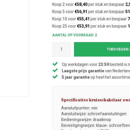
Koop 2 voor
€58,40
per stuk en bespaar
2,
Koop 5 voor
€56,91
per stuk en bespaar
5
Koop 10 voor
€55,41
per stuk en bespaar
7
Koop 25 voor
€53,91
per stuk en bespaar
AANTAL OP VOORRAAD: 2
TOEVOEGEN 
Op werkdagen voor
23:59
besteld is 
Laagste prijs garantie
van Nederland
5 jaar garantie
op heel het assortim
Specificaties kruisschakelaar zw
Aansluitpunten: vier
Aansluitwijze: schroefaansluitingen
Bedieningswijze: draaiknop
Bevestigingswijze: klauw- schroefbev