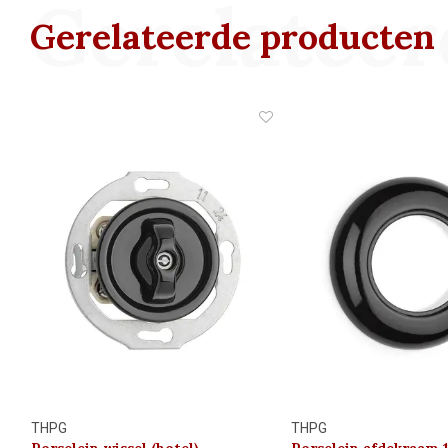
Gerelateer
Gerelateerde producten
THPG
THPG