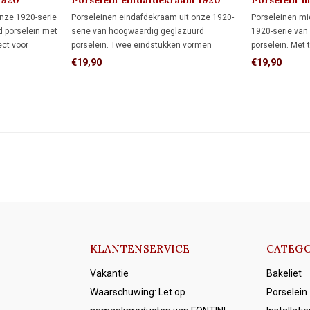
1920
Porselein eindafdekraam 1920
Porselein 
onze 1920-serie
Porseleinen eindafdekraam uit onze 1920-
Porseleinen m
 porselein met
serie van hoogwaardig geglazuurd
1920-serie van
ect voor
porselein. Twee eindstukken vormen
porselein. Met
jecten en
samen een dubbel afdekraam; met een
eenvoudig een 
€19,90
€19,90
middenstuk ertussen krijg je een
drievoudig afdekraam.
KLANTENSERVICE
CATEGO
Vakantie
Bakeliet
Waarschuwing: Let op
Porselein