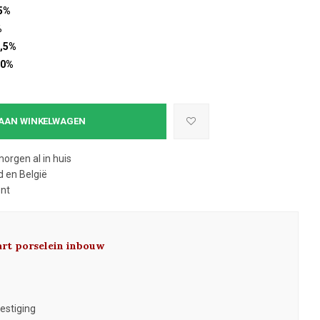
5%
%
,5%
10%
AAN WINKELWAGEN
morgen al in huis
 en België
ent
art porselein inbouw
estiging