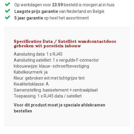
Op werkdagen voor
23:59
besteld is morgen al in huis
Laagste prijs garantie
van Nederland en België
5 jaar garantie
op heel het assortiment
Specificaties Data / Satelliet wandcontactdoos
gebroken wit porselein inbouw
Aansluiting data: 1 x RJ45
Aansluiting satelliet: 1 x vergulde F-connector
Inbouwwijze: klauw- schroefbevestiging
Kabelkeurmerk: ja
Kleur: gebroken wit met lichtgrijze tint
Kwaliteitsklasse: A
Samenstelling: basiselement + centraalplaat
Toepassing: 1 x RJ45 data / satelliet
Voor dit product moet je speciale afdekramen
bestellen