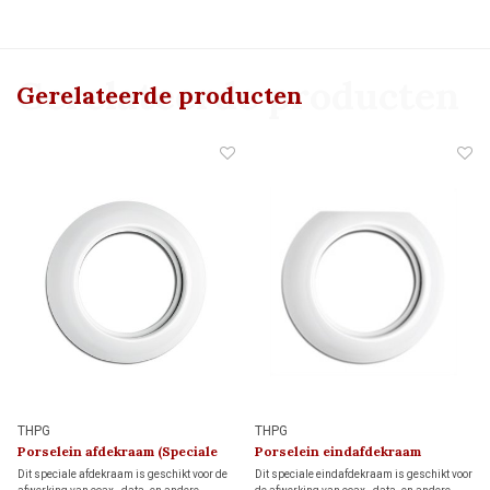
Gerelateerde producten
Gerelateerde producten
THPG
THPG
Porselein afdekraam (Speciale
Porselein eindafdekraam
Aansluiting)
(Speciale Aansluiting)
Dit speciale afdekraam is geschikt voor de
Dit speciale eindafdekraam is geschikt voor