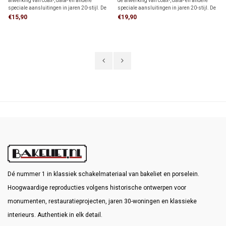
afwerking van coax-, data- en andere
de afwerking van coax-, data- en andere
speciale aansluitingen in jaren 20-stijl. De
speciale aansluitingen in jaren 20-stijl. De
authentieke uitstraling maakt het ideaal
authentieke uitstraling maakt het ideaal
€15,90
€19,90
voor klassieke interieurs, monumenten en
voor klassieke interieurs, monumenten en
restauratieprojecten.
restauratieprojecten.
Dé nummer 1 in klassiek schakelmateriaal van bakeliet en porselein.
Hoogwaardige reproducties volgens historische ontwerpen voor
monumenten, restauratieprojecten, jaren 30-woningen en klassieke
interieurs. Authentiek in elk detail.