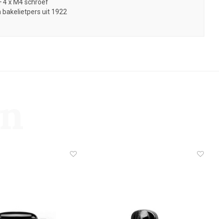
+ 4 x M4 schroef
 bakelietpers uit 1922
en