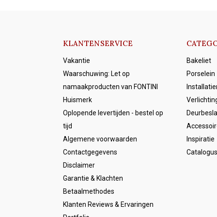
KLANTENSERVICE
CATEGO
Vakantie
Bakeliet
Waarschuwing: Let op
Porselein
namaakproducten van FONTINI
Installati
Huismerk
Verlichtin
Oplopende levertijden - bestel op
Deurbesl
tijd
Accessoir
Algemene voorwaarden
Inspiratie
Contactgegevens
Catalogu
Disclaimer
Garantie & Klachten
Betaalmethodes
Klanten Reviews & Ervaringen