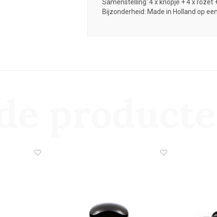
Samenstelling: 4 x knopje + 4 x rozet 
Bijzonderheid: Made in Holland op een
de product