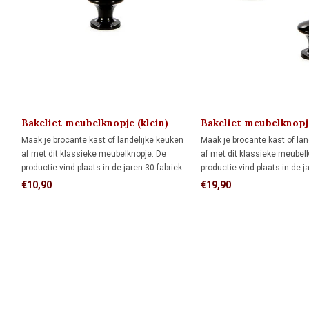
Bakeliet meubelknopje (klein)
Bakeliet meubelknopje
1930
stuks) 1930
Maak je brocante kast of landelijke keuken
Maak je brocante kast of lan
af met dit klassieke meubelknopje. De
af met dit klassieke meubel
productie vind plaats in de jaren 30 fabriek
productie vind plaats in de j
van Oud-Thentiek Holland op een
van Oud-Thentiek Holland o
€10,90
€19,90
gerestaureerde bakeliet pers uit 1922.
gerestaureerde bakeliet pers