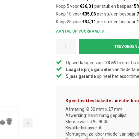
Koop 5 voor
€36,01
per stuk en bespaar
5
Koop 10 voor
€35,06
per stuk en bespaar
7
Koop 25 voor
€34,11
per stuk en bespaar
AANTAL OP VOORRAAD: 8
TOEVOEGEN 
Op werkdagen voor
23:59
besteld is 
Laagste prijs garantie
van Nederland
5 jaar garantie
op heel het assortim
Specificaties bakeliet meubelkno
Afmeting: Ø 30 mm x 27 mm
Afwerking: handmatig gepolijst
Kleur: zwart RAL 9005
Kwaliteitsklasse: A
Montagewijze: door middel van bijge