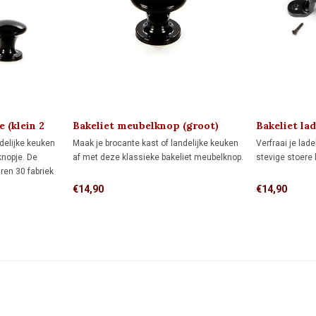
 (klein 2
Bakeliet meubelknop (groot)
Bakeliet la
1930
delijke keuken
Maak je brocante kast of landelijke keuken
Verfraai je lad
knopje. De
af met deze klassieke bakeliet meubelknop.
stevige stoere 
aren 30 fabriek
p een
€14,90
€14,90
 uit 1922.