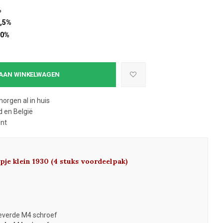
%
,5%
10%
AAN WINKELWAGEN
morgen al in huis
 en België
ent
pje klein 1930 (4 stuks voordeelpak)
leverde M4 schroef