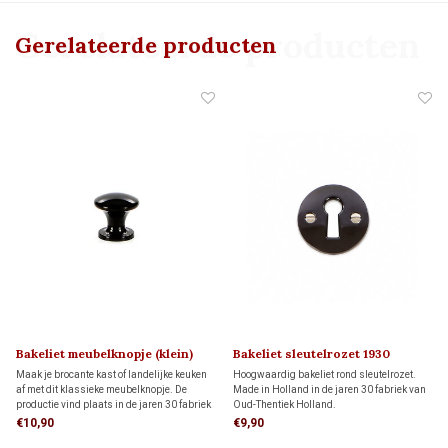
Gerelateerde producten
Gerelateerde producten
Bakeliet meubelknopje (klein)
Bakeliet sleutelrozet 1930
1930
Maak je brocante kast of landelijke keuken
Hoogwaardig bakeliet rond sleutelrozet.
af met dit klassieke meubelknopje. De
Made in Holland in de jaren 30 fabriek van
productie vind plaats in de jaren 30 fabriek
Oud-Thentiek Holland.
van Oud-Thentiek Holland op een
€10,90
€9,90
gerestaureerde bakeliet pers uit 1922.