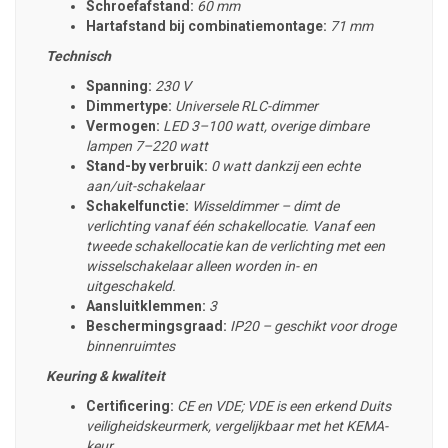
Schroefafstand:
60 mm
Hartafstand bij combinatiemontage:
71 mm
Technisch
Spanning:
230 V
Dimmertype:
Universele RLC-dimmer
Vermogen:
LED 3–100 watt, overige dimbare
lampen 7–220 watt
Stand-by verbruik:
0 watt dankzij een echte
aan/uit-schakelaar
Schakelfunctie:
Wisseldimmer – dimt de
verlichting vanaf één schakellocatie. Vanaf een
tweede schakellocatie kan de verlichting met een
wisselschakelaar alleen worden in- en
uitgeschakeld.
Aansluitklemmen:
3
Beschermingsgraad:
IP20 – geschikt voor droge
binnenruimtes
Keuring & kwaliteit
Certificering:
CE en VDE; VDE is een erkend Duits
veiligheidskeurmerk, vergelijkbaar met het KEMA-
keur