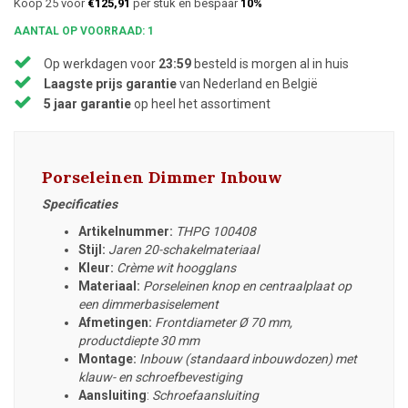
Koop 25 voor
€125,91
per stuk en bespaar
10%
AANTAL OP VOORRAAD: 1
Op werkdagen voor
23:59
besteld is morgen al in huis
Laagste prijs garantie
van Nederland en België
5 jaar garantie
op heel het assortiment
Porseleinen Dimmer Inbouw
Specificaties
Artikelnummer:
THPG 100408
Stijl:
Jaren 20-schakelmateriaal
Kleur:
Crème wit hoogglans
Materiaal:
Porseleinen knop en centraalplaat op
een dimmerbasiselement
Afmetingen:
Frontdiameter
Ø 70 mm,
productdiepte 30 mm
Montage:
Inbouw (standaard inbouwdozen) met
klauw- en schroefbevestiging
Aansluiting
:
Schroefaansluiting