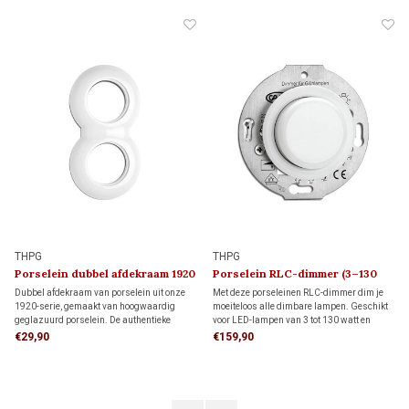
THPG
THPG
Porselein dubbel afdekraam 1920
Porselein RLC-dimmer (3–130
Watt) 1920
Dubbel afdekraam van porselein uit onze
Met deze porseleinen RLC-dimmer dim je
1920-serie, gemaakt van hoogwaardig
moeiteloos alle dimbare lampen. Geschikt
geglazuurd porselein. De authentieke
voor LED-lampen van 3 tot 130 watt en
uitstraling maakt dit afdekraam ideaal voor
andere lampen van 7 tot 350 watt. Dankzij
€29,90
€159,90
monumenten, restauratieprojecten en
de instelbare functie voor flikkervrij dimmen
klassieke interieurs.
geniet je van stabiel licht en maximaal
comfort.