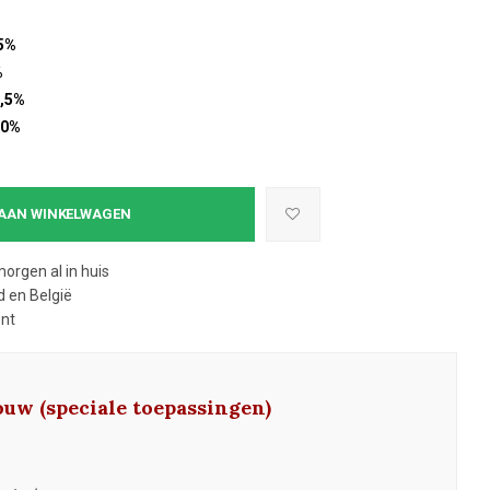
5%
%
,5%
10%
AAN WINKELWAGEN
morgen al in huis
 en België
ent
uw (speciale toepassingen)