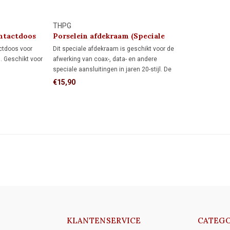
THPG
ntactdoos
Porselein afdekraam (Speciale
Aansluiting)
ctdoos voor
Dit speciale afdekraam is geschikt voor de
n. Geschikt voor
afwerking van coax-, data- en andere
speciale aansluitingen in jaren 20-stijl. De
authentieke uitstraling maakt het ideaal
€15,90
voor klassieke interieurs, monumenten en
restauratieprojecten.
KLANTENSERVICE
CATEGO