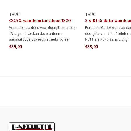
THPG
THPG
COAX wandcontactdoos 1920
2 x RJ45 data wandco
1920
Wandcontactdoos voor doorgifte radio en
Porselein Cat6A wandconta
TV signaal. Je kan deze antenne
doorgifte van data / telefoo
aansluitdoos ook rechtstreeks op een
RJ11 als RJ45 aansluiting.
antenneversterker of verdeler aansluiten.
€39,90
€39,90
Geschikt voor doorgifte digitale TV en
retoursignalen tot 75 MHz.