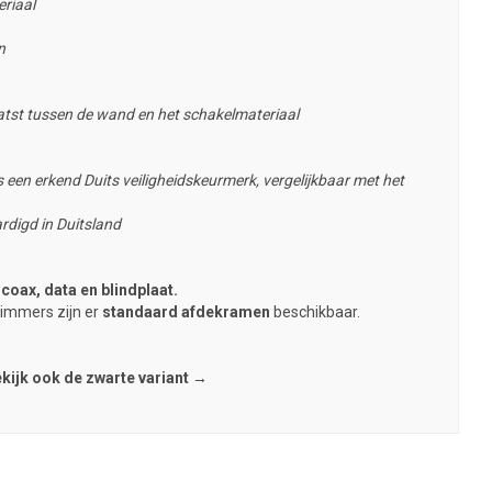
riaal
n
tst tussen de wand en het schakelmateriaal
 een erkend Duits veiligheidskeurmerk, vergelijkbaar met het
rdigd in Duitsland
:
coax, data en blindplaat
.
dimmers zijn er
standaard afdekramen
beschikbaar.
kijk ook de zwarte variant →