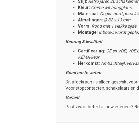
Stijl:
Retro jaren 20 schakelmate
Kleur:
Crème wit hoogglans
Materiaal:
Geglazuurd porselei
Afmetingen:
Ø
82 x 13 mm
Vorm:
Rond met 1 vlakke zijde
Montage:
Inbouw, wordt geplaa
Keuring & kwaliteit
Certificering:
CE en VDE; VDE is
KEMA-keur
Herkomst:
Ambachtelijk vervaa
Goed om te weten
Dit afdekraam is alleen geschikt voor
Voor stopcontacten, schakelaars en 
Variant
Past zwart beter bij jouw interieur?
Be