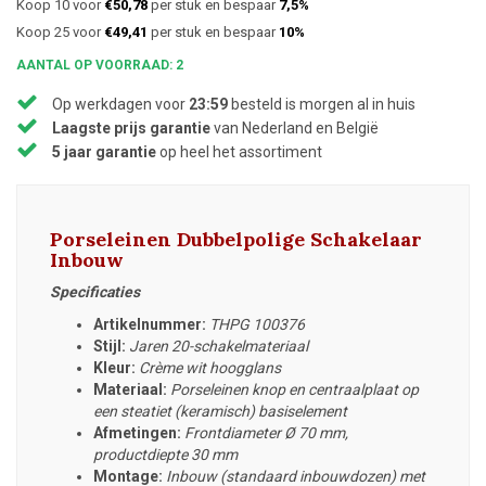
Koop 10 voor
€50,78
per stuk en bespaar
7,5%
Koop 25 voor
€49,41
per stuk en bespaar
10%
AANTAL OP VOORRAAD: 2
Op werkdagen voor
23:59
besteld is morgen al in huis
Laagste prijs garantie
van Nederland en België
5 jaar garantie
op heel het assortiment
Porseleinen Dubbelpolige Schakelaar
Inbouw
Specificaties
Artikelnummer:
THPG 100376
Stijl:
Jaren 20-schakelmateriaal
Kleur:
Crème wit hoogglans
Materiaal:
Porseleinen knop en centraalplaat op
een steatiet (keramisch) basiselement
Afmetingen:
Frontdiameter
Ø 70 mm,
productdiepte 30 mm
Montage:
Inbouw (standaard inbouwdozen) met