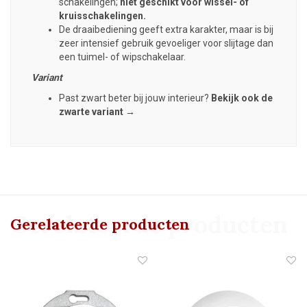
schakelingen;
niet geschikt voor wissel- of
kruisschakelingen.
De draaibediening geeft extra karakter, maar is bij
zeer intensief gebruik gevoeliger voor slijtage dan
een tuimel- of wipschakelaar.
Variant
Past zwart beter bij jouw interieur?
Bekijk ook de
zwarte variant →
Gerelateerde producten
Gerelateerde producten