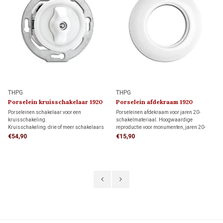
THPG
THPG
Porselein kruisschakelaar 1920
Porselein afdekraam 1920
Porseleinen schakelaar voor een
Porseleinen afdekraam voor jaren 20-
kruisschakeling.
schakelmateriaal. Hoogwaardige
Kruisschakeling: drie of meer schakelaars
reproductie voor monumenten, jaren 20-
bedienen samen dezelfde verlichting. De
woningen en klassieke interieurs.
€54,90
€15,90
kruisschakelaar wordt tussen twee
wisselschakelaars geplaatst.