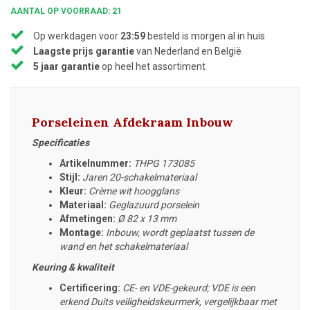
AANTAL OP VOORRAAD: 21
Op werkdagen voor
23:59
besteld is morgen al in huis
Laagste prijs garantie
van Nederland en België
5 jaar garantie
op heel het assortiment
Porseleinen Afdekraam Inbouw
Specificaties
Artikelnummer:
THPG 173085
Stijl:
Jaren 20-schakelmateriaal
Kleur:
Crème wit hoogglans
Materiaal:
Geglazuurd porselein
Afmetingen:
Ø
82 x 13 mm
Montage:
Inbouw, wordt geplaatst tussen de
wand en het schakelmateriaal
Keuring & kwaliteit
Certificering:
CE- en VDE-gekeurd; VDE is een
erkend Duits veiligheidskeurmerk, vergelijkbaar met