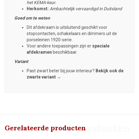
het KEMA-keur.
Herkomst:
Ambachtelijk vervaardigd in Duitsland
Goed om te weten
Dit afdekraam is uitsluitend geschikt voor
stopcontacten, schakelaars en dimmers uit de
porseleinen 1920-serie.
Voor andere toepassingen zijn er
speciale
afdekramen
beschikbaar.
Variant
Past zwart beter bij jouw interieur?
Bekijk ook de
zwarte variant →
Gerelateerde producten
Gerelateerde producten