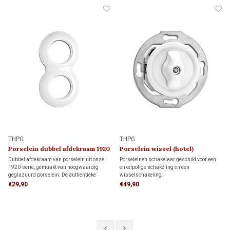
THPG
THPG
Porselein dubbel afdekraam 1920
Porselein wissel (hotel)
schakelaar 1920
Dubbel afdekraam van porselein uit onze
Porseleinen schakelaar geschikt voor een
1920-serie, gemaakt van hoogwaardig
enkelpolige schakeling en een
geglazuurd porselein. De authentieke
wisselschakeling.
uitstraling maakt dit afdekraam ideaal voor
Enkelpolige schakeling: bedient de
€29,90
€49,90
monumenten, restauratieprojecten en
verlichting met één schakelaar.
klassieke interieurs.
Wisselschakeling (hotelschakeling): twee
schakelaars bedienen samen dezelfde
verlichting.