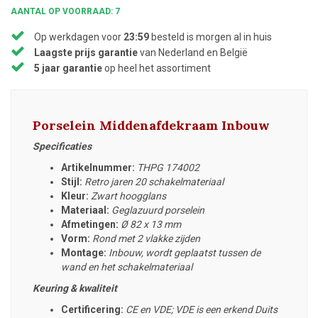
AANTAL OP VOORRAAD: 7
Op werkdagen voor
23:59
besteld is morgen al in huis
Laagste prijs garantie
van Nederland en België
5 jaar garantie
op heel het assortiment
Porselein Middenafdekraam Inbouw
Specificaties
Artikelnummer:
THPG 174002
Stijl:
Retro jaren 20 schakelmateriaal
Kleur:
Zwart hoogglans
Materiaal:
Geglazuurd porselein
Afmetingen:
Ø
82 x 13 mm
Vorm:
Rond met 2 vlakke zijden
Montage:
Inbouw, wordt geplaatst tussen de
wand en het schakelmateriaal
Keuring & kwaliteit
Certificering:
CE en VDE; VDE is een erkend Duits