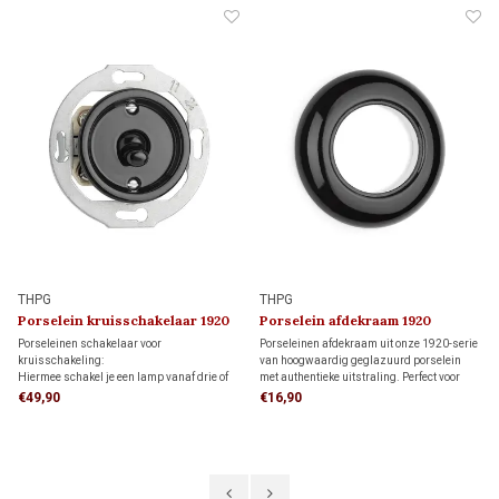
THPG
THPG
Porselein kruisschakelaar 1920
Porselein afdekraam 1920
Porseleinen schakelaar voor
Porseleinen afdekraam uit onze 1920-serie
kruisschakeling:
van hoogwaardig geglazuurd porselein
Hiermee schakel je een lamp vanaf drie of
met authentieke uitstraling. Perfect voor
meer schakelaars, in combinatie met twee
monumenten, restauratieprojecten en
€49,90
€16,90
wisselschakelaars.
klassieke interieurs.