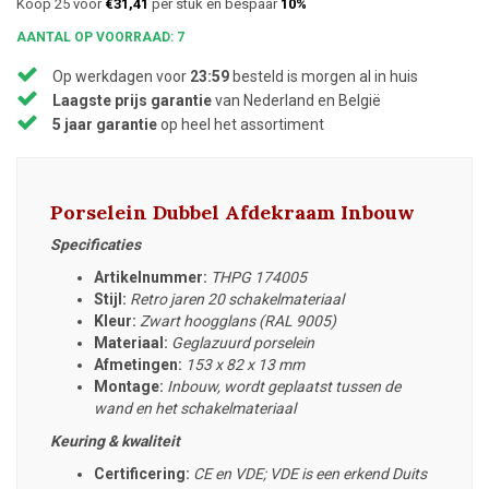
Koop 25 voor
€31,41
per stuk en bespaar
10%
AANTAL OP VOORRAAD: 7
Op werkdagen voor
23:59
besteld is morgen al in huis
Laagste prijs garantie
van Nederland en België
5 jaar garantie
op heel het assortiment
Porselein Dubbel Afdekraam Inbouw
Specificaties
Artikelnummer:
THPG 174005
Stijl:
Retro jaren 20 schakelmateriaal
Kleur:
Zwart hoogglans (RAL 9005)
Materiaal:
Geglazuurd porselein
Afmetingen:
153 x 82 x 13 mm
Montage:
Inbouw, wordt geplaatst tussen de
wand en het schakelmateriaal
Keuring & kwaliteit
Certificering:
CE en VDE; VDE is een erkend Duits