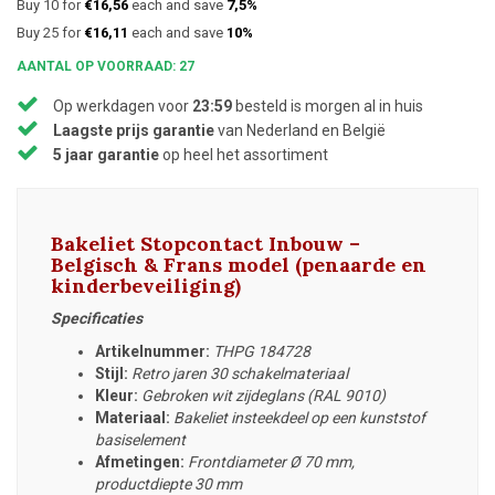
Buy 10 for
€16,56
each and save
7,5%
Buy 25 for
€16,11
each and save
10%
AANTAL OP VOORRAAD: 27
Op werkdagen voor
23:59
besteld is morgen al in huis
Laagste prijs garantie
van Nederland en België
5 jaar garantie
op heel het assortiment
Bakeliet Stopcontact Inbouw –
Belgisch & Frans model (penaarde en
kinderbeveiliging)
Specificaties
Artikelnummer:
THPG 184728
Stijl:
Retro jaren 30 schakelmateriaal
Kleur:
Gebroken wit zijdeglans (RAL 9010)
Materiaal:
Bakeliet insteekdeel op een kunststof
basiselement
Afmetingen:
Frontdiameter Ø 70 mm,
productdiepte 30 mm