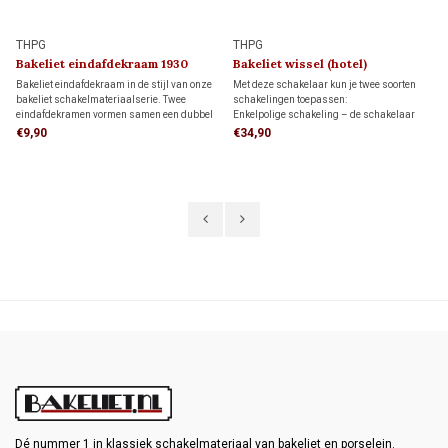
THPG
THPG
Bakeliet eindafdekraam 1930
Bakeliet wissel (hotel)
schakelaar 1930
Bakeliet eindafdekraam in de stijl van onze
Met deze schakelaar kun je twee soorten
bakeliet schakelmateriaalserie. Twee
schakelingen toepassen:
eindafdekramen vormen samen een dubbel
Enkelpolige schakeling – de schakelaar
afdekraam. Samen met een
bedient een lamp of lampgroep.
€9,90
€34,90
middenafdekraam ontstaat een driedelig
Wisselschakeling (hotelschakeling) – twee
afdekraam.
schakelaars bedienen een lamp of
lampgroep vanaf twee schakellocaties.
Dé nummer 1 in klassiek schakelmateriaal van bakeliet en porselein.