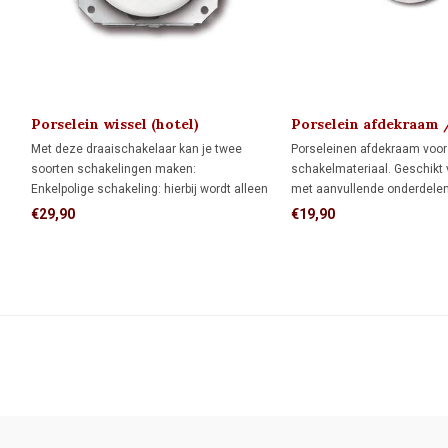
Porselein wissel (hotel)
Porselein afdekraam 
schakelaar 1910
montageplaat 1910
Met deze draaischakelaar kan je twee
Porseleinen afdekraam voor
soorten schakelingen maken:
schakelmateriaal. Geschikt
Enkelpolige schakeling: hierbij wordt alleen
met aanvullende onderdelen
de stroomvoerende draad onderbroken.
montagering voor directe 
€29,90
€19,90
Wisselschakeling (hotelschakeling): twee
één adapter voor montage o
schakelaars bedienen samen één lamp of
inbouwdoos.
lampgroep.