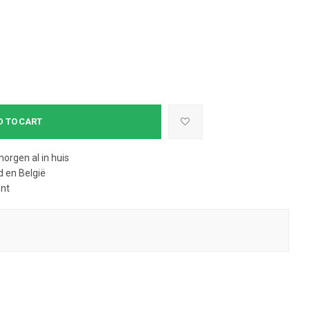
D TO CART
morgen al in huis
 en België
ent