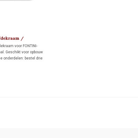
fdekraam /
at 1910
dekraam voor FONTINI-
al. Geschikt voor opbouw
e onderdelen: bestel drie
 voor directe wandmontage
s voor montage op drie