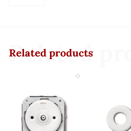
Related pr
Related products