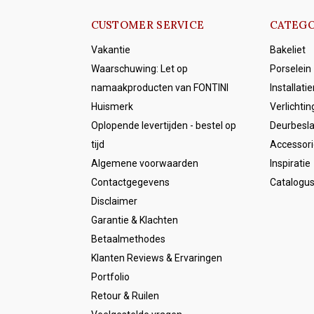
CUSTOMER SERVICE
CATEGO
Vakantie
Bakeliet
Waarschuwing: Let op
Porselein
namaakproducten van FONTINI
Installati
Huismerk
Verlichtin
Oplopende levertijden - bestel op
Deurbesl
tijd
Accessori
Algemene voorwaarden
Inspiratie
Contactgegevens
Catalogu
Disclaimer
Garantie & Klachten
Betaalmethodes
Klanten Reviews & Ervaringen
Portfolio
Retour & Ruilen