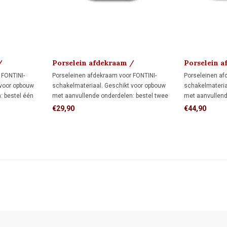
/
Porselein afdekraam /
Porselein a
montageplaat 1910
montagepla
 FONTINI-
Porseleinen afdekraam voor FONTINI-
Porseleinen af
 voor opbouw
schakelmateriaal. Geschikt voor opbouw
schakelmateria
: bestel één
met aanvullende onderdelen: bestel twee
met aanvullend
wandmontage of
montageringen voor directe wandmontage
montageringen
€29,90
€44,90
p één
of twee adapters voor montage op twee
of drie adapter
inbouwdozen.
inbouwdozen.