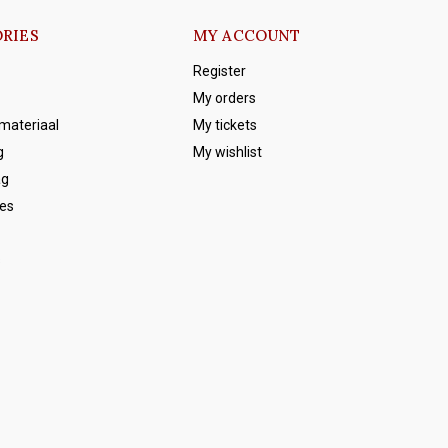
RIES
MY ACCOUNT
Register
My orders
emateriaal
My tickets
g
My wishlist
ag
es
s