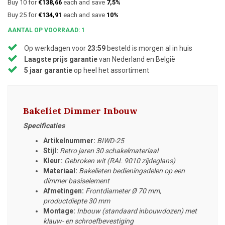
Buy 10 for
€138,66
each and save
7,5%
Buy 25 for
€134,91
each and save
10%
AANTAL OP VOORRAAD: 1
Op werkdagen voor
23:59
besteld is morgen al in huis
Laagste prijs garantie
van Nederland en België
5 jaar garantie
op heel het assortiment
Bakeliet Dimmer Inbouw
Specificaties
Artikelnummer:
BIWD-25
Stijl:
Retro jaren 30 schakelmateriaal
Kleur:
Gebroken wit (RAL 9010 zijdeglans)
Materiaal:
Bakelieten bedieningsdelen op een
dimmer basiselement
Afmetingen:
Frontdiameter
Ø 70 mm,
productdiepte 30 mm
Montage:
Inbouw (standaard inbouwdozen) met
klauw- en schroefbevestiging