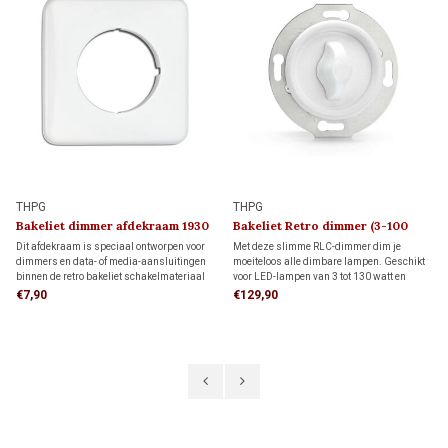
THPG
THPG
Bakeliet dimmer afdekraam 1930
Bakeliet Retro dimmer (3-100
Watt) 1930
Dit afdekraam is speciaal ontworpen voor
Met deze slimme RLC-dimmer dim je
dimmers en data- of media-aansluitingen
moeiteloos alle dimbare lampen. Geschikt
binnen de retro bakeliet schakelmateriaal
voor LED-lampen van 3 tot 130 watt en
serie. De vierkante vorm biedt meer
andere lampen van 7 tot 350 watt. Dankzij
€7,90
€129,90
afdekking rondom de inbouwdoos dan een
de instelbare functie voor flikkervrij dimmen
rond afdekraam, ideaal wanneer de muur al
geniet je altijd van optimale sfeer en
is afgewerkt.
comfort.