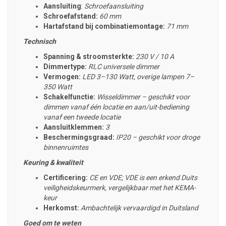
Aansluiting
:
Schroefaansluiting
Schroefafstand:
60 mm
Hartafstand bij combinatiemontage:
71 mm
Technisch
Spanning & stroomsterkte:
230 V / 10 A
Dimmertype:
RLC universele dimmer
Vermogen:
LED 3–130 Watt, overige lampen 7–
350 Watt
Schakelfunctie:
Wisseldimmer – geschikt voor
dimmen vanaf één locatie en aan/uit-bediening
vanaf een tweede locatie
Aansluitklemmen:
3
Beschermingsgraad:
IP20 – geschikt voor droge
binnenruimtes
Keuring & kwaliteit
Certificering:
CE en VDE; VDE is een erkend Duits
veiligheidskeurmerk, vergelijkbaar met het KEMA-
keur
Herkomst:
Ambachtelijk vervaardigd in Duitsland
Goed om te weten