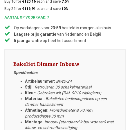
Buy 10 for
€120,16
each and save
7,5%
Buy 25 for
€116,91
each and save
10%
AANTAL OP VOORRAAD: 7
Op werkdagen voor
23:59
besteld is morgen al in huis
Laagste prijs garantie
van Nederland en België
5 jaar garantie
op heel het assortiment
Bakeliet Dimmer Inbouw
Specificaties
Artikelnummer:
BIWD-24
Stijl:
Retro jaren 30 schakelmateriaal
Kleur:
Gebroken wit (RAL 9010 zijdeglans)
Materiaal:
Bakelieten bedieningsdelen op een
dimmer basiselement
Afmetingen:
Frontdiameter
Ø 70 mm,
productdiepte 30 mm
Montage:
Inbouw (standaard inbouwdozen) met
klauw- en schroefbevestiging