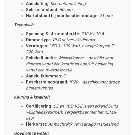
Aansluiting
:
Schroefaansluiting
Schroefafstand:
60 mm
Hartafstand bij combinatiemontage:
71 mm
Technisch
Spanning & stroomsterkte:
230 V / 10 A
Dimmertype:
RLC universele dimmer
Vermogen:
LED 3–100 Watt, overige lampen 7–
220 Watt
Schakelfunctie:
Wisseldimmer – geschikt voor
dimmen vanaf één locatie en aan/uit-bediening
vanaf een tweede locatie
Aansluitklemmen:
3
Beschermingsgraad:
IP20 – geschikt voor droge
binnenruimtes
Keuring & kwaliteit
Certificering:
CE en VDE; VDE is een erkend Duits
veiligheidskeurmerk, vergelijkbaar met het KEMA-
keur
Herkomst:
Ambachtelijk vervaardigd in Duitsland
Goed om te weten