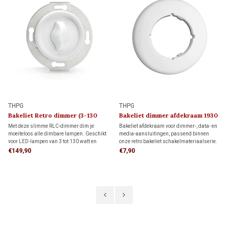
THPG
THPG
Bakeliet Retro dimmer (3-130
Bakeliet dimmer afdekraam 1930
Watt) 1930
Met deze slimme RLC-dimmer dim je
Bakeliet afdekraam voor dimmer-, data- en
moeiteloos alle dimbare lampen. Geschikt
media-aansluitingen, passend binnen
voor LED-lampen van 3 tot 130 watt en
onze retro bakeliet schakelmateriaalserie.
andere lampen van 7 tot 350 watt. Dankzij
Uitgevoerd in gebroken wit voor een
€149,90
€7,90
de instelbare functie voor flikkervrij dimmen
authentieke jaren 30-uitstraling.
geniet je altijd van optimale sfeer en
comfort.