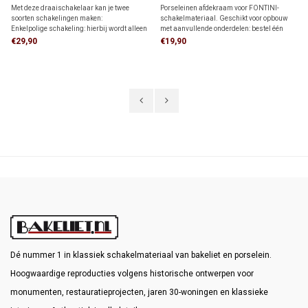
schakelaar 1910
montageplaat 1910
Met deze draaischakelaar kan je twee
Porseleinen afdekraam voor FONTINI-
soorten schakelingen maken:
schakelmateriaal. Geschikt voor opbouw
Enkelpolige schakeling: hierbij wordt alleen
met aanvullende onderdelen: bestel één
de stroomvoerende draad onderbroken.
montagering voor directe wandmontage of
€29,90
€19,90
Wisselschakeling (hotelschakeling): twee
één adapter voor montage op één
schakelaars bedienen samen één lamp of
inbouwdoos.
lampgroep.
Dé nummer 1 in klassiek schakelmateriaal van bakeliet en porselein.
Hoogwaardige reproducties volgens historische ontwerpen voor
monumenten, restauratieprojecten, jaren 30-woningen en klassieke