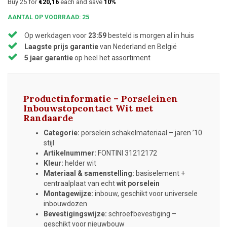
Buy 25 for
€20,16
each and save
10%
AANTAL OP VOORRAAD: 25
Op werkdagen voor
23:59
besteld is morgen al in huis
Laagste prijs garantie
van Nederland en België
5 jaar garantie
op heel het assortiment
Productinformatie – Porseleinen
Inbouwstopcontact Wit met
Randaarde
Categorie:
porselein schakelmateriaal – jaren ’10
stijl
Artikelnummer:
FONTINI 31212172
Kleur:
helder wit
Materiaal & samenstelling:
basiselement +
centraalplaat van echt
wit porselein
Montagewijze:
inbouw, geschikt voor universele
inbouwdozen
Bevestigingswijze:
schroefbevestiging –
geschikt voor nieuwbouw