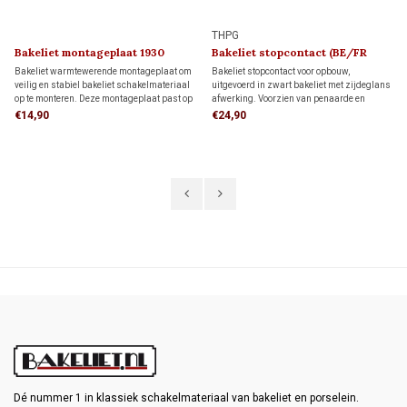
THPG
Bakeliet montageplaat 1930
Bakeliet stopcontact (BE/FR
kindveilig) 1930
Bakeliet warmtewerende montageplaat om
Bakeliet stopcontact voor opbouw,
veilig en stabiel bakeliet schakelmateriaal
uitgevoerd in zwart bakeliet met zijdeglans
op te monteren. Deze montageplaat past op
afwerking. Voorzien van penaarde en
1 inbouwdoos, maar kan ook direct op de
kinderbeveiliging. Geschikt voor bedrading
€14,90
€24,90
wand worden geplaatst.
via de achterzijde (wandinvoer) of
installatiebuis. Tijdloos jaren 30-design.
Dé nummer 1 in klassiek schakelmateriaal van bakeliet en porselein.