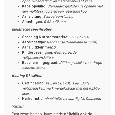
opbouwbedrading via installatiebuis of kabel
Kabelopening:
Standaard gesloten, te openen met
een multitool voorzien van roterende kop
Aansluiting:
Schroefaansluiting
Afmetingen:
Ø 62 × 49 mm
Elektrische specificaties
Spanning & stroomsterkte:
250 V / 16 A
Aardingstype:
Randaarde (Nederlandse norm)
Aansluitklemmen:
3
Kinderbeveiliging:
Geïntegreerde
veiligheidsafsluiters
Beschermingsgraad:
IP20 – geschikt voor droge
binnenruimtes
Keuring & kwaliteit
Certificering:
VDE en CE (VDE is een Duits
veiligheidskeurmerk, vergelijkbaar met het KEMA-
keur)
Herkomst:
Ambachtelijk
vervaardigd in Duitsland
Variant
Past zwart beter bij jouw interieur?
Bekijk ook de