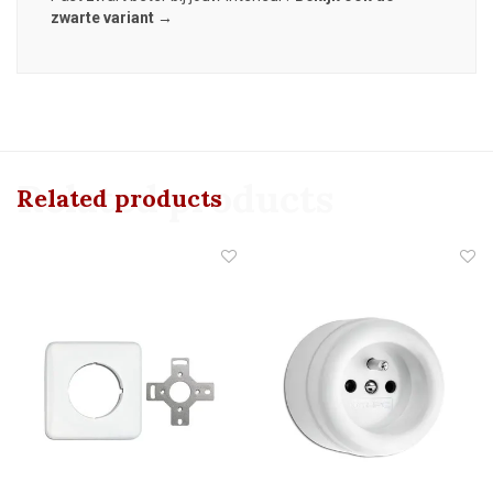
zwarte variant →
Related products
Related products