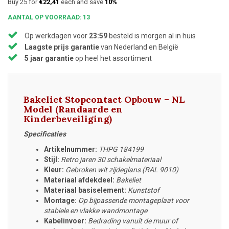
Buy 25 for
€22,41
each and save
10%
AANTAL OP VOORRAAD: 13
Op werkdagen voor
23:59
besteld is morgen al in huis
Laagste prijs garantie
van Nederland en België
5 jaar garantie
op heel het assortiment
Bakeliet Stopcontact Opbouw – NL
Model (Randaarde en
Kinderbeveiliging)
Specificaties
Artikelnummer:
THPG 184199
Stijl:
Retro jaren 30 schakelmateriaal
Kleur:
Gebroken wit zijdeglans (RAL 9010)
Materiaal afdekdeel:
Bakeliet
Materiaal basiselement:
Kunststof
Montage:
Op bijpassende montageplaat voor
stabiele en vlakke wandmontage
Kabelinvoer:
Bedrading vanuit de muur of