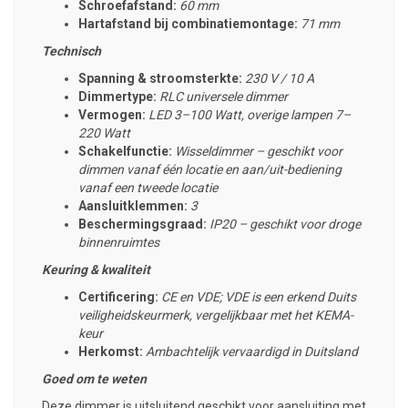
Schroefafstand:
60 mm
Hartafstand bij combinatiemontage:
71 mm
Technisch
Spanning & stroomsterkte:
230 V / 10 A
Dimmertype:
RLC universele dimmer
Vermogen:
LED 3–100 Watt, overige lampen 7–
220 Watt
Schakelfunctie:
Wisseldimmer – geschikt voor
dimmen vanaf één locatie en aan/uit-bediening
vanaf een tweede locatie
Aansluitklemmen:
3
Beschermingsgraad:
IP20 – geschikt voor droge
binnenruimtes
Keuring & kwaliteit
Certificering:
CE en VDE; VDE is een erkend Duits
veiligheidskeurmerk, vergelijkbaar met het KEMA-
keur
Herkomst:
Ambachtelijk vervaardigd in Duitsland
Goed om te weten
Deze dimmer is uitsluitend geschikt voor aansluiting met