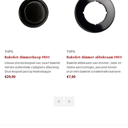
THPG
THPG
Bakeliet dimmerknop 1930
Bakeliet dimmer afdekraam 1930
Inbouw dimmerknopset van zwart bakeliet
Bakeliet afdekraam voor dimmer-, data- en
met een authentieke zijdeglans afwerking.
media-aansluitingen, passend binnen
Deze knopset past op hedendaagse
onze retro bakeliet schakelmateriaalserie.
dimmers met een 4 mm draai-as en is
Uitgevoerd in zwart voor een authentieke
€29,90
€7,90
ideaal voor wie de uitstraling van vroeger
jaren 30-uitstraling.
wil combineren met modern dimcomfort.