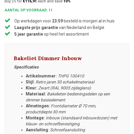
Buy 25 for
€116,91
each and save
10%
AANTAL OP VOORRAAD: 11
Op werkdagen voor
23:59
besteld is morgen al in huis
Laagste prijs garantie
van Nederland en België
5 jaar garantie
op heel het assortiment
Bakeliet Dimmer Inbouw
Specificaties
Artikelnummer:
THPG 100410
Stijl:
Retro jaren 30 schakelmateriaal
Kleur:
Zwart (RAL 9005 zijdeglans)
Materiaal:
Bakelieten bedieningsdelen op een
dimmer basiselement
Afmetingen:
Frontdiameter
Ø 70 mm,
productdiepte 30 mm
Montage:
Inbouw (standaard inbouwdozen) met
klauw- en schroefbevestiging
Aansluiting
:
Schroefaansluiting