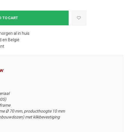
D TO CART
morgen al in huis
 en België
ent
uw
eriaal
005)
 frame
ame Ø 70 mm, producthoogte 10 mm
nbouwdozen) met klikbevestiging