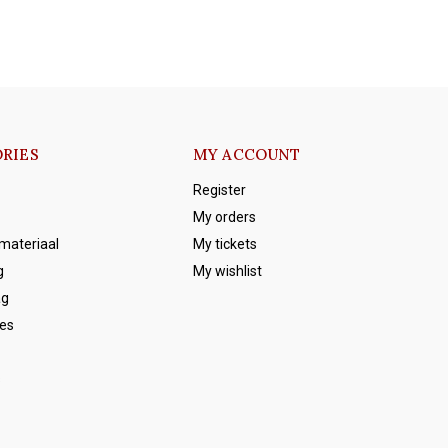
RIES
MY ACCOUNT
Register
My orders
emateriaal
My tickets
g
My wishlist
ag
es
s