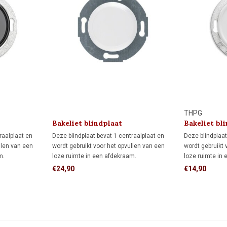
THPG
Bakeliet blindplaat
Bakeliet bl
 1930
(klikbevestiging) 1930
(schroefbev
raalplaat en
Deze blindplaat bevat 1 centraalplaat en
Deze blindplaat
llen van een
wordt gebruikt voor het opvullen van een
wordt gebruikt 
m.
loze ruimte in een afdekraam.
loze ruimte in
€24,90
€14,90