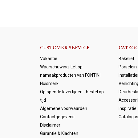
CUSTOMER SERVICE
CATEGO
Vakantie
Bakeliet
Waarschuwing: Let op
Porselein
namaakproducten van FONTINI
Installati
Huismerk
Verlichtin
Oplopende levertijden - bestel op
Deurbesl
tijd
Accessori
Algemene voorwaarden
Inspiratie
Contactgegevens
Catalogu
Disclaimer
Garantie & Klachten