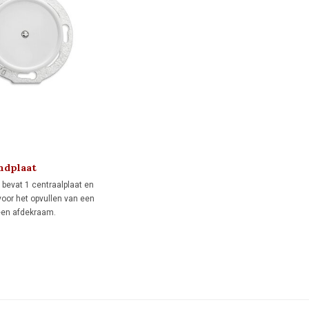
indplaat
estiging) 1930
 bevat 1 centraalplaat en
voor het opvullen van een
 een afdekraam.