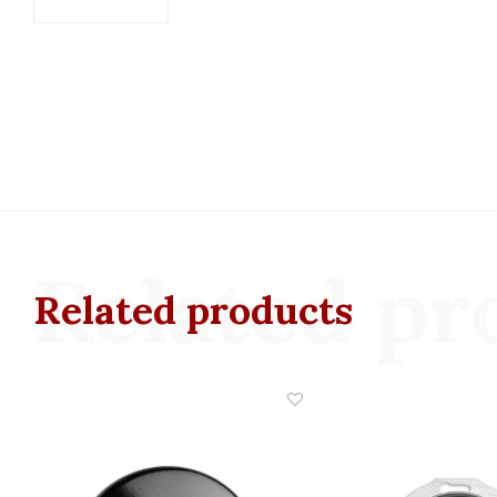
Related pr
Related products