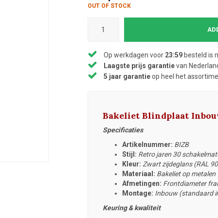
OUT OF STOCK
AD
Op werkdagen voor
23:59
besteld is 
Laagste prijs garantie
van Nederland
5 jaar garantie
op heel het assortim
Bakeliet Blindplaat Inbo
Specificaties
Artikelnummer:
BIZB
Stijl:
Retro jaren 30 schakelmat
Kleur:
Zwart zijdeglans (RAL 9
Materiaal:
Bakeliet op metalen
Afmetingen:
Frontdiameter fr
Montage:
Inbouw (standaard i
Keuring & kwaliteit